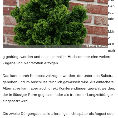
Feb
ruar
ode
r
Mär
z
erst
mali
g gedüngt werden und noch einmal im Hochsommer eine weitere
Zugabe von Nährstoffen erfolgen.
Das kann durch Kompost vollzogen werden, der unter das Substrat
gehoben und im Anschluss reichlich gewässert wird. Als einfachere
Alternative kann aber auch direkt Koniferendünger gewählt werden,
der in flüssiger Form gegossen oder als trockener Langzeitdünger
eingesetzt wird.
Die zweite Düngergabe solle allerdings nicht später als August oder