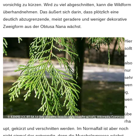
vorsichtig zu kürzen. Wird zu viel abgeschnitten, kann die Wildform
überhandnehmen. Das äußert sich darin, dass plötzlich eine
deutlich abzugrenzende, meist geradere und weniger dekorative
Zweigform aus der Obtusa Nana wächst.
Hier
sollt
e
also
nur
sehr
wen
ig,
wen
n
übe
rha
upt, gekürzt und verschnitten werden. Im Normalfall ist aber noch
nicht einmal das notwendig, denn die Muschelzypresse wächst