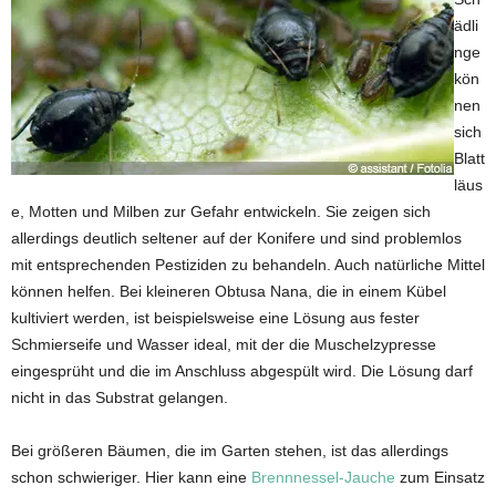
ädli
nge
kön
nen
sich
Blatt
läus
e, Motten und Milben zur Gefahr entwickeln. Sie zeigen sich
allerdings deutlich seltener auf der Konifere und sind problemlos
mit entsprechenden Pestiziden zu behandeln. Auch natürliche Mittel
können helfen. Bei kleineren Obtusa Nana, die in einem Kübel
kultiviert werden, ist beispielsweise eine Lösung aus fester
Schmierseife und Wasser ideal, mit der die Muschelzypresse
eingesprüht und die im Anschluss abgespült wird. Die Lösung darf
nicht in das Substrat gelangen.
Bei größeren Bäumen, die im Garten stehen, ist das allerdings
schon schwieriger. Hier kann eine
Brennnessel-Jauche
zum Einsatz