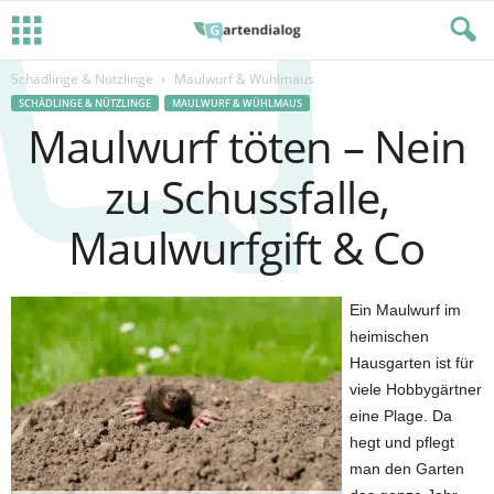
Schädlinge & Nützlinge
Maulwurf & Wühlmaus
SCHÄDLINGE & NÜTZLINGE
MAULWURF & WÜHLMAUS
Maulwurf töten – Nein
zu Schussfalle,
Maulwurfgift & Co
Ein Maulwurf im
heimischen
Hausgarten ist für
viele Hobbygärtner
eine Plage. Da
hegt und pflegt
man den Garten