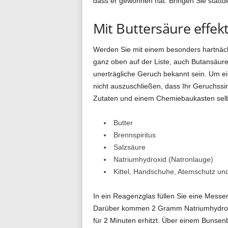
dass er gewonnen hat. Bringen Sie stattde
Mit Buttersäure effek
Werden Sie mit einem besonders hartnäckige
ganz oben auf der Liste, auch Butansäure
unerträgliche Geruch bekannt sein. Um ei
nicht auszuschließen, dass Ihr Geruchssi
Zutaten und einem Chemiebaukasten selbs
Butter
Brennspiritus
Salzsäure
Natriumhydroxid (Natronlauge)
Kittel, Handschuhe, Atemschutz und
In ein Reagenzglas füllen Sie eine Messers
Darüber kommen 2 Gramm Natriumhydroxi
für 2 Minuten erhitzt. Über einem Bunse