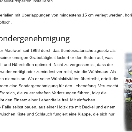
aulwurfsperren installieren
terialien mit Überlappungen von mindestens 15 cm verlegt werden, horiz
pfloch.
 Sondergenehmigung
der Maulwurf seit 1988 durch das Bundesnaturschutzgesetz als
 seiner emsigen Grabetätigkeit lockert er den Boden auf, was
f und Nährstoffen optimiert. Nicht zu vergessen ist, dass der
weder vertilgt oder zumindest vertreibt, wie die Wühlmaus. Als
n niemals an. Wo er seine Wühlaktivitäten übertreibt, erteilt die
änden eine Sondergenehmigung für den Lebendfang. Verursacht
rdreich, die zu ernsthaften Verletzungen führen, folgt die
 den Einsatz einer Lebendfalle frei. Mit einfachen
 Falle selbst bauen, aus einer Holzkiste mit Deckel und einem
zwischen Kiste und Schlauch fungiert eine Klappe, die sich nur