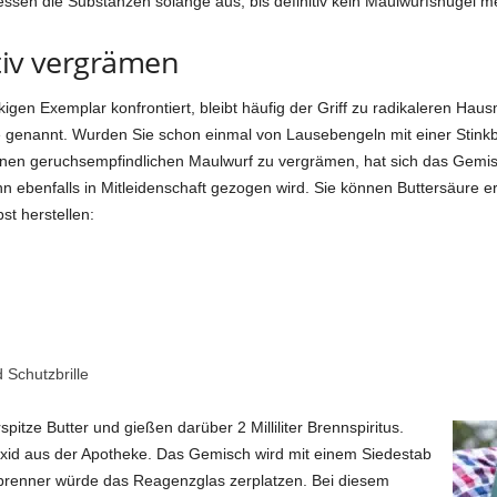
ssen die Substanzen solange aus, bis definitiv kein Maulwurfshügel me
tiv vergrämen
n Exemplar konfrontiert, bleibt häufig der Griff zu radikaleren Hausmi
 genannt. Wurden Sie schon einmal von Lausebengeln mit einer Stinkbo
nen geruchsempfindlichen Maulwurf zu vergrämen, hat sich das Gemisch 
nn ebenfalls in Mitleidenschaft gezogen wird. Sie können Buttersäure 
t herstellen:
 Schutzbrille
pitze Butter und gießen darüber 2 Milliliter Brennspiritus.
d aus der Apotheke. Das Gemisch wird mit einem Siedestab
nbrenner würde das Reagenzglas zerplatzen. Bei diesem