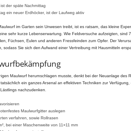
ist der späte Nachmittag
tag ein neuer Erdhöcker, ist der Laufweg aktiv
aulwurf im Garten sein Unwesen treibt, ist es ratsam, das kleine Expe
ine sehr kurze Lebenserwartung. Wie Feldversuche aufzeigten, sind 75 
unden, Füchsen, Eulen und anderen Fressfeinden zum Opfer. Der Verurs
, sodass Sie sich den Aufwand einer Vertreibung mit Hausmitteln ersp
lwurfbekämpfung
rrigen Maulwurf herumschlagen musste, denkt bei der Neuanlage des R
sächlich ein ganzes Arsenal an effektiven Techniken zur Verfügung, dam
 Lästlings nachzudenken.
avorisieren
otenfestes Maulwurfgitter auslegen
rten verfahren, sowie Rollrasen
/m², bei einer Maschenweite von 11×11 mm