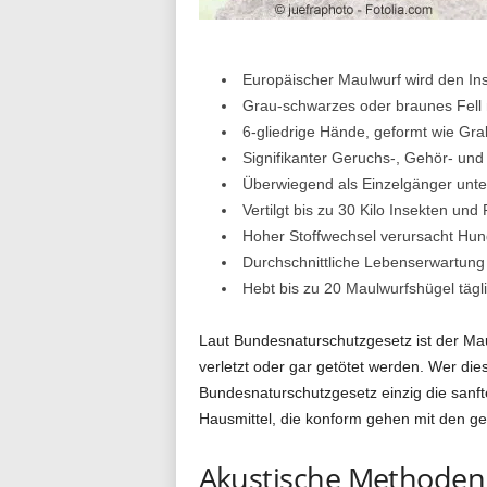
n
Europäischer Maulwurf wird den In
d
Grau-schwarzes oder braunes Fell 
6-gliedrige Hände, geformt wie Gr
Signifikanter Geruchs-, Gehör- un
i
Überwiegend als Einzelgänger unt
Vertilgt bis zu 30 Kilo Insekten u
Hoher Stoffwechsel verursacht Hu
Durchschnittliche Lebenserwartung 
a
Hebt bis zu 20 Maulwurfshügel tägl
Laut Bundesnaturschutzgesetz ist der Mau
l
verletzt oder gar getötet werden. Wer di
Bundesnaturschutzgesetz einzig die sanft
Hausmittel, die konform gehen mit den g
o
Akustische Methoden 