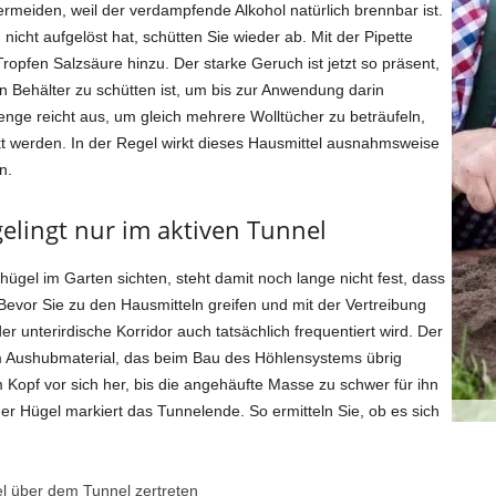
rmeiden, weil der verdampfende Alkohol natürlich brennbar ist.
icht aufgelöst hat, schütten Sie wieder ab. Mit der Pipette
pfen Salzsäure hinzu. Der starke Geruch ist jetzt so präsent,
n Behälter zu schütten ist, um bis zur Anwendung darin
nge reicht aus, um gleich mehrere Wolltücher zu beträufeln,
ckt werden. In der Regel wirkt dieses Hausmittel ausnahmsweise
n.
gelingt nur im aktiven Tunnel
ügel im Garten sichten, steht damit noch lange nicht fest, dass
 Bevor Sie zu den Hausmitteln greifen und mit der Vertreibung
der unterirdische Korridor auch tatsächlich frequentiert wird. Der
 Aushubmaterial, das beim Bau des Höhlensystems übrig
m Kopf vor sich her, bis die angehäufte Masse zu schwer für ihn
der Hügel markiert das Tunnelende. So ermitteln Sie, ob es sich
l über dem Tunnel zertreten