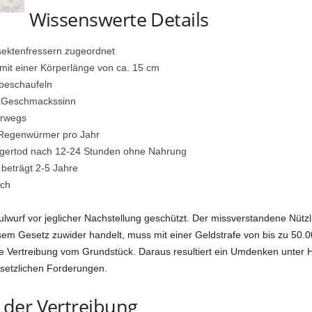
Wissenswerte Details
sektenfressern zugeordnet
mit einer Körperlänge von ca. 15 cm
abeschaufeln
d Geschmackssinn
erwegs
nd Regenwürmer pro Jahr
ngertod nach 12-24 Stunden ohne Nahrung
beträgt 2-5 Jahre
ich
lwurf vor jeglicher Nachstellung geschützt. Der missverstandene Nützl
esem Gesetz zuwider handelt, muss mit einer Geldstrafe von bis zu 50.
e Vertreibung vom Grundstück. Daraus resultiert ein Umdenken unter Ho
esetzlichen Forderungen.
der Vertreibung