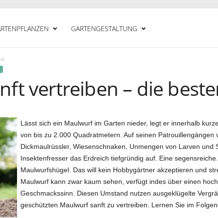
RTENPFLANZEN
GARTENGESTALTUNG
us
ft vertreiben – die best
Lässt sich ein Maulwurf im Garten nieder, legt er innerhalb kurz
von bis zu 2.000 Quadratmetern. Auf seinen Patrouillengängen v
Dickmaulrüssler, Wiesenschnaken, Unmengen von Larven und Sch
Insektenfresser das Erdreich tiefgründig auf. Eine segensreiche 
Maulwurfshügel. Das will kein Hobbygärtner akzeptieren und stre
Maulwurf kann zwar kaum sehen, verfügt indes über einen hoch
Geschmackssinn. Diesen Umstand nutzen ausgeklügelte Vergrä
geschützten Maulwurf sanft zu vertreiben. Lernen Sie im Folge