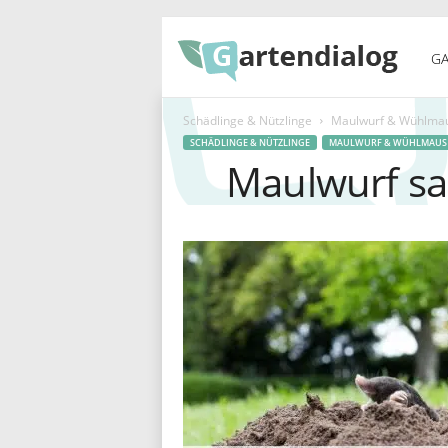
G
GA
Schädlinge & Nützlinge
Maulwurf & Wühlma
a
SCHÄDLINGE & NÜTZLINGE
MAULWURF & WÜHLMAUS
Maulwurf san
r
t
e