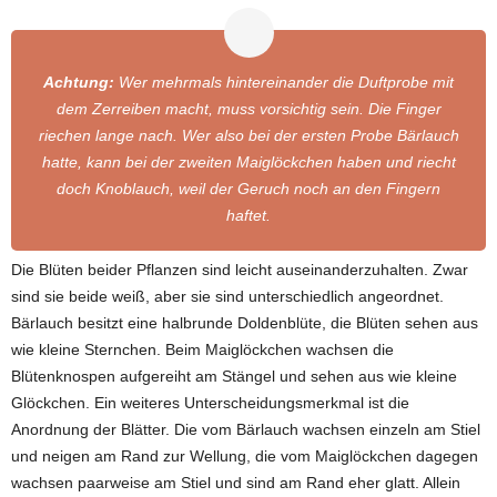
Achtung:
Wer mehrmals hintereinander die Duftprobe mit
dem Zerreiben macht, muss vorsichtig sein. Die Finger
riechen lange nach. Wer also bei der ersten Probe Bärlauch
hatte, kann bei der zweiten Maiglöckchen haben und riecht
doch Knoblauch, weil der Geruch noch an den Fingern
haftet.
Die Blüten beider Pflanzen sind leicht auseinanderzuhalten. Zwar
sind sie beide weiß, aber sie sind unterschiedlich angeordnet.
Bärlauch besitzt eine halbrunde Doldenblüte, die Blüten sehen aus
wie kleine Sternchen. Beim Maiglöckchen wachsen die
Blütenknospen aufgereiht am Stängel und sehen aus wie kleine
Glöckchen. Ein weiteres Unterscheidungsmerkmal ist die
Anordnung der Blätter. Die vom Bärlauch wachsen einzeln am Stiel
und neigen am Rand zur Wellung, die vom Maiglöckchen dagegen
wachsen paarweise am Stiel und sind am Rand eher glatt. Allein