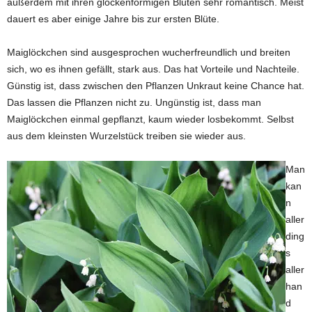
außerdem mit ihren glockenförmigen Blüten sehr romantisch. Meist
dauert es aber einige Jahre bis zur ersten Blüte.
Maiglöckchen sind ausgesprochen wucherfreundlich und breiten
sich, wo es ihnen gefällt, stark aus. Das hat Vorteile und Nachteile.
Günstig ist, dass zwischen den Pflanzen Unkraut keine Chance hat.
Das lassen die Pflanzen nicht zu. Ungünstig ist, dass man
Maiglöckchen einmal gepflanzt, kaum wieder losbekommt. Selbst
aus dem kleinsten Wurzelstück treiben sie wieder aus.
Man
kan
n
aller
ding
s
aller
han
d