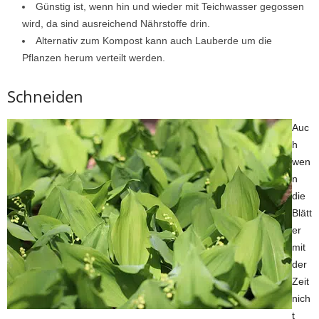
Günstig ist, wenn hin und wieder mit Teichwasser gegossen
wird, da sind ausreichend Nährstoffe drin.
Alternativ zum Kompost kann auch Lauberde um die
Pflanzen herum verteilt werden.
Schneiden
Auc
h
wen
n
die
Blätt
er
mit
der
Zeit
nich
t