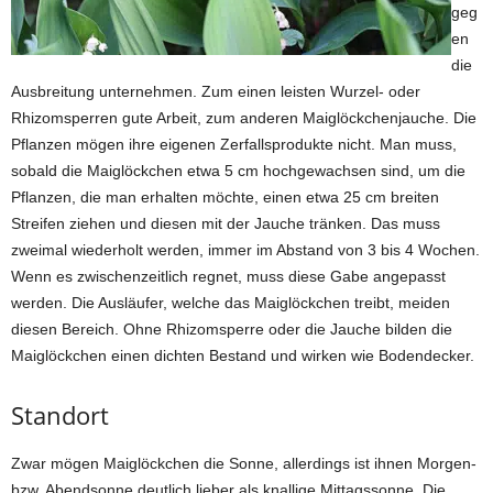
geg
en
die
Ausbreitung unternehmen. Zum einen leisten Wurzel- oder
Rhizomsperren gute Arbeit, zum anderen Maiglöckchenjauche. Die
Pflanzen mögen ihre eigenen Zerfallsprodukte nicht. Man muss,
sobald die Maiglöckchen etwa 5 cm hochgewachsen sind, um die
Pflanzen, die man erhalten möchte, einen etwa 25 cm breiten
Streifen ziehen und diesen mit der Jauche tränken. Das muss
zweimal wiederholt werden, immer im Abstand von 3 bis 4 Wochen.
Wenn es zwischenzeitlich regnet, muss diese Gabe angepasst
werden. Die Ausläufer, welche das Maiglöckchen treibt, meiden
diesen Bereich. Ohne Rhizomsperre oder die Jauche bilden die
Maiglöckchen einen dichten Bestand und wirken wie Bodendecker.
Standort
Zwar mögen Maiglöckchen die Sonne, allerdings ist ihnen Morgen-
bzw. Abendsonne deutlich lieber als knallige Mittagssonne. Die