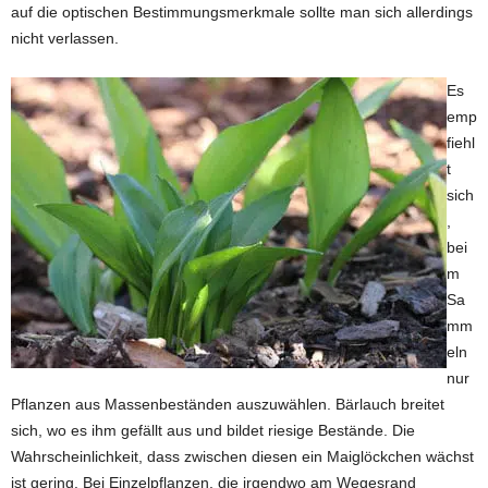
auf die optischen Bestimmungsmerkmale sollte man sich allerdings
nicht verlassen.
Es
emp
fiehl
t
sich
,
bei
m
Sa
mm
eln
nur
Pflanzen aus Massenbeständen auszuwählen. Bärlauch breitet
sich, wo es ihm gefällt aus und bildet riesige Bestände. Die
Wahrscheinlichkeit, dass zwischen diesen ein Maiglöckchen wächst
ist gering. Bei Einzelpflanzen, die irgendwo am Wegesrand