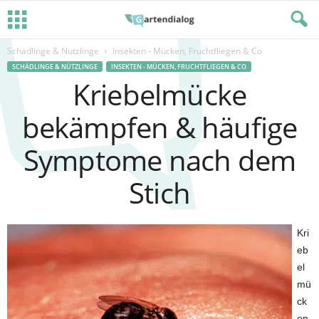
Schädlinge & Nützlinge
Insekten - Mücken, Fruchtfliegen & Co
SCHÄDLINGE & NÜTZLINGE
INSEKTEN - MÜCKEN, FRUCHTFLIEGEN & CO
Kriebelmücke
bekämpfen & häufige
Symptome nach dem
Stich
Kri
eb
el
mü
ck
en