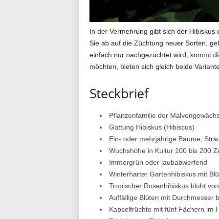
g
In der Vermehrung gibt sich der Hibiskus 
Sie ab auf die Züchtung neuer Sorten, gel
einfach nur nachgezüchtet wird, kommt di
.
möchten, bieten sich gleich beide Variant
Steckbrief
d
Pflanzenfamilie der Malvengewäch
Gattung Hibiskus (Hibiscus)
e
Ein- oder mehrjährige Bäume, Strä
Wuchshöhe in Kultur 100 bis 200 Z
Immergrün oder laubabwerfend
Winterharter Gartenhibiskus mit Blü
Tropischer Rosenhibiskus blüht vo
Auffällige Blüten mit Durchmesser 
Kapselfrüchte mit fünf Fächern im 