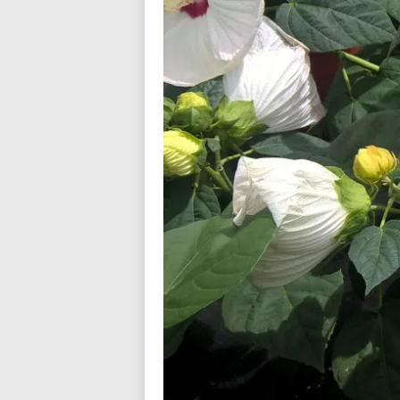
n
d
i
a
l
o