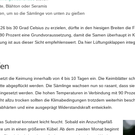
te, Blähton oder Seramis
ten, um so die Sämlinge von unten zu gießen
6 bis 30 Grad Celsius zu erzielen, dürfte in den hiesigen Breiten die
is 90 Prozent eine Grundvoraussetzung, damit die Samen überhaupt in K
ung ist aus dieser Sicht empfehlenswert. Da hier Lüftungsklappen integ
fen
zt die Keimung innerhalb von 4 bis 10 Tagen ein. Die Keimblätter sc
zette abgepflückt werden. Die Sämlinge wachsen nun so rasant, dass si
eingesetzt werden. Die hohen Temperaturen in Verbindung mit 90 Proze
ht allzu trocken sollten die Klimabedingungen trotzdem weiterhin besc
bhärten und eine ausgeprägt Widerstandskraft entwickeln.
 Substrat konstant leicht feucht. Sobald ein Anzuchtgefäß
anze um in einen größeren Kübel. Ab dem zweiten Monat beginnt