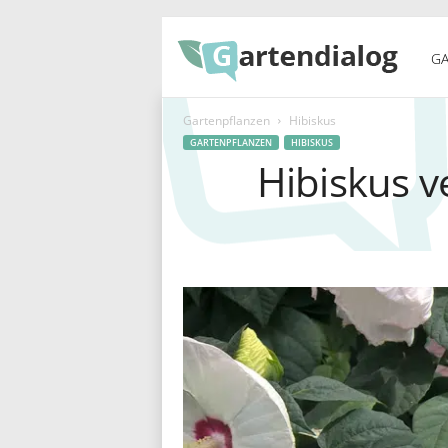
G
GA
Gartenpflanzen
Hibiskus
a
GARTENPFLANZEN
HIBISKUS
Hibiskus 
r
t
e