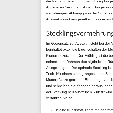
die Nährstoffversorgung mit Flüssigdünge
Applizieren Sie zunächst den Dünger in v
vorzubeugen. Abhängig von der Sorte, kan
Aussaat soweit ausgereift ist, dass er ins
Stecklingsvermehrun
Im Gegensatz zur Aussaat, steht bei der 
beinhaltet exakt die Eigenschaften der Mu
Klonen bezeichnet. Der Frühling ist die b
nehmen. Im Rahmen des alljährlichen Rücks
Ableger eignet. Der optimale Steckling is
Trieb. Mit einem schräg angesetzten Schni
Mutterpflanze getrennt. Eine Länge von 15
und schneiden die Knospen heraus, ohne 
der Steckling neu austreiben. Zuletzt wird
verfahren Sie so:
Kleine Kunststoff-Töpfe mit nährsto