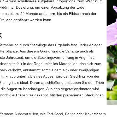
r. Sie wird schrittweise aufgebaut, proportional zum Wachstum.
erdünnter Dosierung, um einer Versalzung der Erde
n es bis zu 24 Monate andauern, bis ein Eibisch nach der
 Freiland gepflanzt werden kann.
g
Vermehrung durch Stecklinge das Ergebnis fest. Jeder Ableger
tterpflanze. Aus diesem Grund wird die Variante auch als
este Jahreszeit, um die Stecklingsvermehrung in Angriff zu
chnitts fällt in der Regel reichlich Material ab, das sich zum
t halb verholzt, entstammt somit einem ein- oder zweijährigen
tt, knapp unterhalb eines Auges, wird der Steckling von der
 cm gilt als ideal. Daran anschließend entlauben Sie den Trieb
die Augen zu beschädigen. Aus den Vegetationsknoten wird
 noch die Triebspitze gekappt. Mit den präparierten Stecklingen
ffarmem Substrat füllen, wie Torf-Sand, Perlite oder Kokosfasern