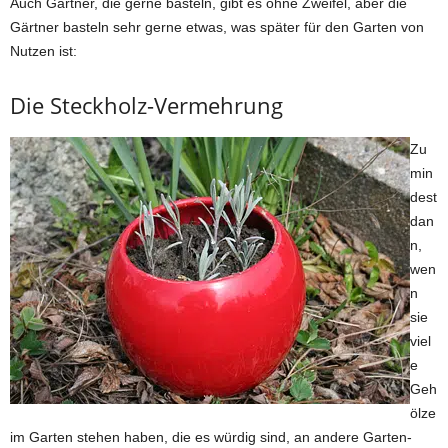
Auch Gärtner, die gerne basteln, gibt es ohne Zweifel, aber die
Gärtner basteln sehr gerne etwas, was später für den Garten von
Nutzen ist:
Die Steckholz-Vermehrung
Zu
min
dest
dan
n,
wen
n
sie
viel
e
Geh
ölze
im Garten stehen haben, die es würdig sind, an andere Garten-