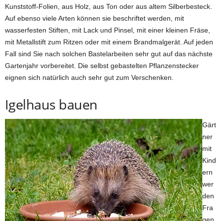
Kunststoff-Folien, aus Holz, aus Ton oder aus altem Silberbesteck.
Auf ebenso viele Arten können sie beschriftet werden, mit
wasserfesten Stiften, mit Lack und Pinsel, mit einer kleinen Fräse,
mit Metallstift zum Ritzen oder mit einem Brandmalgerät. Auf jeden
Fall sind Sie nach solchen Bastelarbeiten sehr gut auf das nächste
Gartenjahr vorbereitet. Die selbst gebastelten Pflanzenstecker
eignen sich natürlich auch sehr gut zum Verschenken.
Igelhaus bauen
Gärt
ner
mit
Kind
ern
wer
den
Fra
gen