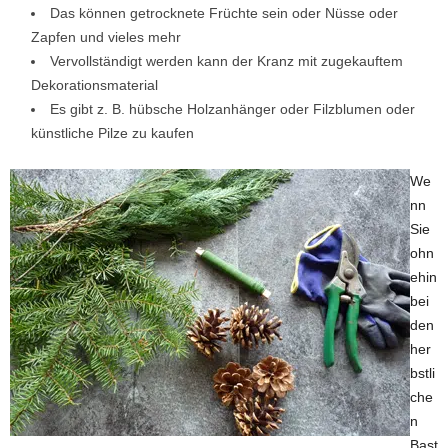
Das können getrocknete Früchte sein oder Nüsse oder
Zapfen und vieles mehr
Vervollständigt werden kann der Kranz mit zugekauftem
Dekorationsmaterial
Es gibt z. B. hübsche Holzanhänger oder Filzblumen oder
künstliche Pilze zu kaufen
We
nn
Sie
ohn
ehin
bei
den
her
bstli
che
n
Bast