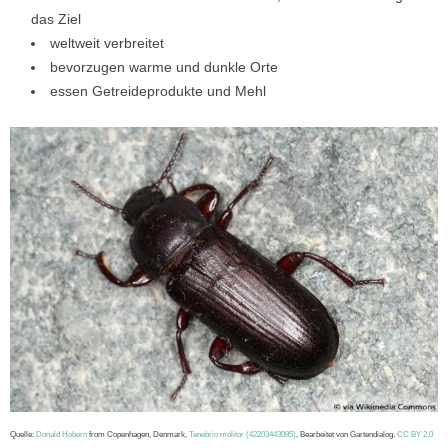
das Ziel
weltweit verbreitet
bevorzugen warme und dunkle Orte
essen Getreideprodukte und Mehl
Quelle:
Donald Hobern
from Copenhagen, Denmark,
Tenebrio molitor (42203443085)
, Bearbeitet von Gartendialog,
CC BY 2.0