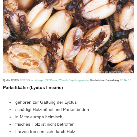
Quelle: CSIRO,
CSIRO ScienceImage 10822 Granary Weevils Sitophilus granarius
, Bearbeitet von Gartendialog,
CC BY 3.0
Parkettkäfer (Lyctus linearis)
gehören zur Gattung der Lyctus
schädigt Holzmöbel und Parkettböden
in Mitteleuropa heimisch
frisches Holz ist nicht betroffen
Larven fressen sich durch Holz