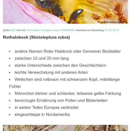
Quelle:
AJC1
from UK,
Pollen Beetles, Meligethes aeneus (19380165862)
, Bearbeitet von Gartendialog,
CC BY-SA 2.0
Rothalsbock (Stictoleptura rubra)
andere Namen Roter Halsbock oder Gemeiner Bockkäfer
zwischen 10 und 20 mm lang
starke Unterschiede zwischen den Geschlechtern
leichte Verwechslung mit anderen Arten
Weibchen sind rotbraun mit schwarzem Kopf, mittellange
Fühler
Männchen kleiner und schlanker, teilweise gelbe Färbung
bevorzugte Ernährung von Pollen und Blütenteilen
in weiten Teilen Europas verbreitet
eingeschleppt in Nordamerika