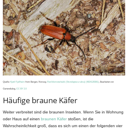
Quelle:
Kjetil Fjellheim
from Bergen, Norway,
Rød blomsterbukk (Stictoleptura rubra) (4824128381)
, Bearbeitet von
Gartendialog,
CC BY 2.0
Häufige braune Käfer
Weiter verbreitet sind die braunen Insekten. Wenn Sie in Wohnung
oder Haus auf einen
braunen Käfer
stoßen, ist die
Wahrscheinlichkeit groß, dass es sich um einen der folgenden vier