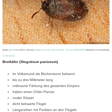
Quelle:
gbohne
from Berlin, Germany,
Attagenus smirnovi (Dermestidae) – top view (8625114182)
, Bearbeitet von Gartendialog,
CC BY-SA 2.0
Brotkäfer (Stegobium paniceum)
im Volksmund als Bücherwurm bekannt
bis zu drei Millimeter lang
rotbraune Färbung des gesamten Körpers
haben einen Chitin-Panzer
ovaler Körper
dicht behaarte Flügel
Längsreihen mit Punkten an den Flügeln