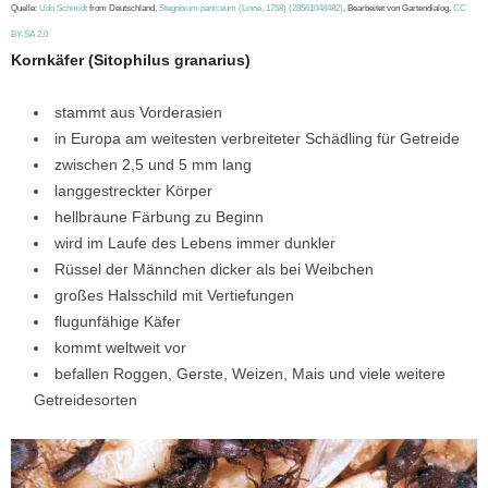
Quelle:
Udo Schmidt
from Deutschland,
Stegobium paniceum (Linné, 1758) (28561048482)
, Bearbeitet von Gartendialog,
CC
BY-SA 2.0
Kornkäfer (Sitophilus granarius)
stammt aus Vorderasien
in Europa am weitesten verbreiteter Schädling für Getreide
zwischen 2,5 und 5 mm lang
langgestreckter Körper
hellbraune Färbung zu Beginn
wird im Laufe des Lebens immer dunkler
Rüssel der Männchen dicker als bei Weibchen
großes Halsschild mit Vertiefungen
flugunfähige Käfer
kommt weltweit vor
befallen Roggen, Gerste, Weizen, Mais und viele weitere
Getreidesorten