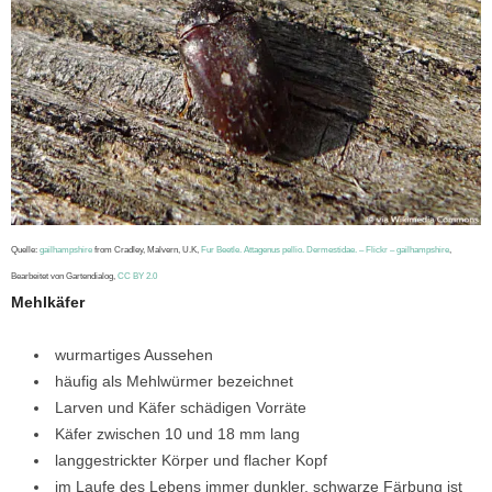
Quelle:
gailhampshire
from Cradley, Malvern, U.K,
Fur Beetle. Attagenus pellio. Dermestidae. – Flickr – gailhampshire
,
Bearbeitet von Gartendialog,
CC BY 2.0
Mehlkäfer
wurmartiges Aussehen
häufig als Mehlwürmer bezeichnet
Larven und Käfer schädigen Vorräte
Käfer zwischen 10 und 18 mm lang
langgestrickter Körper und flacher Kopf
im Laufe des Lebens immer dunkler, schwarze Färbung ist