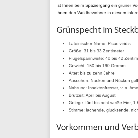
Ist Ihnen beim Spaziergang ein grüner Vo
g
Ihnen den Waldbewohner in diesem informa
Grünspecht im Steckb
.
Lateinischer Name: Picus viridis
Größe: 31 bis 33 Zentimeter
Flügelspannweite: 40 bis 42 Zentim
d
Gewicht: 150 bis 190 Gramm
Alter: bis zu zehn Jahre
Aussehen: Nacken und Rücken gelbli
e
Nahrung: Insektenfresser, v. a. Am
Brutzeit: April bis August
Gelege: fünf bis acht weiße Eier, 1 
Stimme: lachende, glucksende, nicht
Vorkommen und Verb