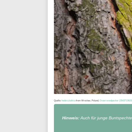
Quelle:
hedera.baltica
from Wrocław, Poland,
Green woodpecker (35437136232
Hinweis:
Auch für junge Buntspechte s