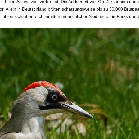
n Teilen Asiens weit verbreitet. Die Art kommt von Großbritannien und 
or. Allein in Deutschland brüten schätzungsweise bis zu 50.000 Brutpa
 fühlen sich aber auch inmitten menschlicher Siedlungen in Parks und