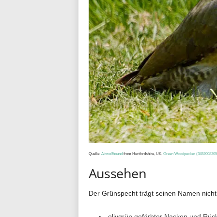
Quelle:
Airwolfhound
from Hertfordshire, UK,
Green Woodpecker (3452008305
Aussehen
Der Grünspecht trägt seinen Namen nicht
olivgrün gefärbter Nacken und Rüc