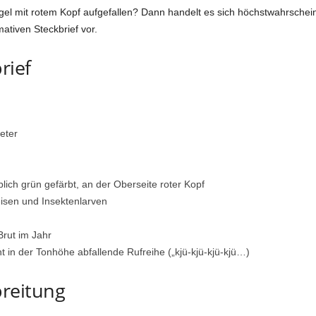
gel mit rotem Kopf aufgefallen? Dann handelt es sich höchstwahrschein
tiven Steckbrief vor.
rief
eter
ch grün gefärbt, an der Oberseite roter Kopf
eisen und Insektenlarven
Brut im Jahr
 in der Tonhöhe abfallende Rufreihe („kjü-kjü-kjü-kjü…)
reitung