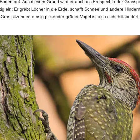
am Boden auf. Aus diesem Grund wird er auch als Erdspecht oder Grass
itig ein: Er gräbt Löcher in die Erde, schafft Schnee und andere Hinder
Gras sitzender, emsig pickender grüner Vogel ist also nicht hilfsbedürf