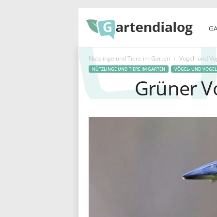
G
GA
Nützlinge und Tiere im Garten
Vögel- und Vo
a
NÜTZLINGE UND TIERE IM GARTEN
VÖGEL- UND VOGE
Grüner Vo
r
t
e