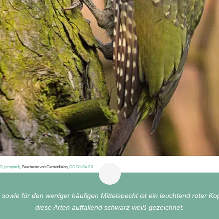
) (cropped)
, Bearbeitet von Gartendialog,
CC BY-SA 2.0
owie für den weniger häufigen Mittelspecht ist ein leuchtend roter Kopf
diese Arten auffallend schwarz-weiß gezeichnet.