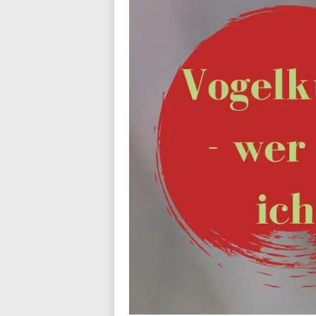
n
d
i
a
l
o