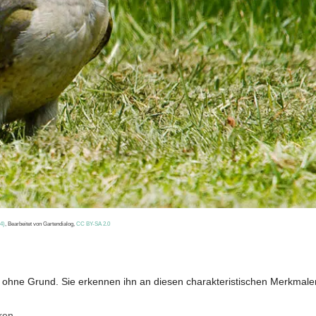
4)
, Bearbeitet von Gartendialog,
CC BY-SA 2.0
 ohne Grund. Sie erkennen ihn an diesen charakteristischen Merkmale
ken