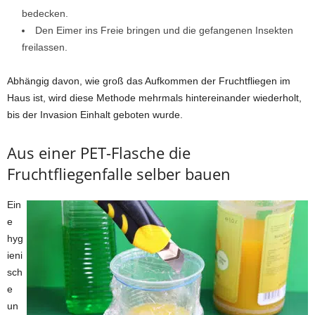
bedecken.
Den Eimer ins Freie bringen und die gefangenen Insekten
freilassen.
Abhängig davon, wie groß das Aufkommen der Fruchtfliegen im
Haus ist, wird diese Methode mehrmals hintereinander wiederholt,
bis der Invasion Einhalt geboten wurde.
Aus einer PET-Flasche die
Fruchtfliegenfalle selber bauen
Ein
e
hyg
ieni
sch
e
un