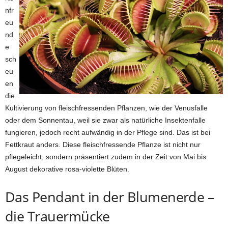
nfr
eu
nd
e
sch
eu
en
die
Kultivierung von fleischfressenden Pflanzen, wie der Venusfalle
oder dem Sonnentau, weil sie zwar als natürliche Insektenfalle
fungieren, jedoch recht aufwändig in der Pflege sind. Das ist bei
Fettkraut anders. Diese fleischfressende Pflanze ist nicht nur
pflegeleicht, sondern präsentiert zudem in der Zeit von Mai bis
August dekorative rosa-violette Blüten.
Das Pendant in der Blumenerde –
die Trauermücke