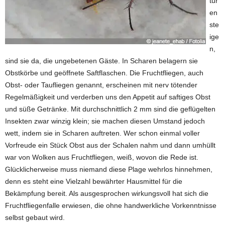
tur
en
ste
ige
n,
sind sie da, die ungebetenen Gäste. In Scharen belagern sie
Obstkörbe und geöffnete Saftflaschen. Die Fruchtfliegen, auch
Obst- oder Taufliegen genannt, erscheinen mit nerv tötender
Regelmäßigkeit und verderben uns den Appetit auf saftiges Obst
und süße Getränke. Mit durchschnittlich 2 mm sind die geflügelten
Insekten zwar winzig klein; sie machen diesen Umstand jedoch
wett, indem sie in Scharen auftreten. Wer schon einmal voller
Vorfreude ein Stück Obst aus der Schalen nahm und dann umhüllt
war von Wolken aus Fruchtfliegen, weiß, wovon die Rede ist.
Glücklicherweise muss niemand diese Plage wehrlos hinnehmen,
denn es steht eine Vielzahl bewährter Hausmittel für die
Bekämpfung bereit. Als ausgesprochen wirkungsvoll hat sich die
Fruchtfliegenfalle erwiesen, die ohne handwerkliche Vorkenntnisse
selbst gebaut wird.