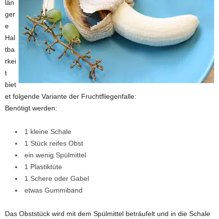
län
ger
e
Hal
tba
rkei
t
biet
et folgende Variante der Fruchtfliegenfalle:
Benötigt werden:
1 kleine Schale
1 Stück reifes Obst
ein wenig Spülmittel
1 Plastiktüte
1 Schere oder Gabel
etwas Gummiband
Das Obststück wird mit dem Spülmittel beträufelt und in die Schale