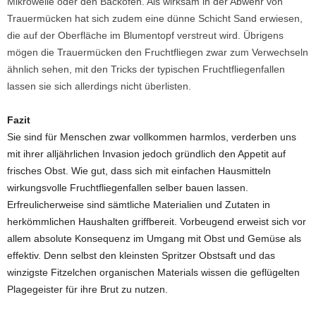
Mikrowelle oder den Backofen. Als wirksam in der Abwehr von
Trauermücken hat sich zudem eine dünne Schicht Sand erwiesen,
die auf der Oberfläche im Blumentopf verstreut wird. Übrigens
mögen die Trauermücken den Fruchtfliegen zwar zum Verwechseln
ähnlich sehen, mit den Tricks der typischen Fruchtfliegenfallen
lassen sie sich allerdings nicht überlisten.
Fazit
Sie sind für Menschen zwar vollkommen harmlos, verderben uns
mit ihrer alljährlichen Invasion jedoch gründlich den Appetit auf
frisches Obst. Wie gut, dass sich mit einfachen Hausmitteln
wirkungsvolle Fruchtfliegenfallen selber bauen lassen.
Erfreulicherweise sind sämtliche Materialien und Zutaten in
herkömmlichen Haushalten griffbereit. Vorbeugend erweist sich vor
allem absolute Konsequenz im Umgang mit Obst und Gemüse als
effektiv. Denn selbst den kleinsten Spritzer Obstsaft und das
winzigste Fitzelchen organischen Materials wissen die geflügelten
Plagegeister für ihre Brut zu nutzen.