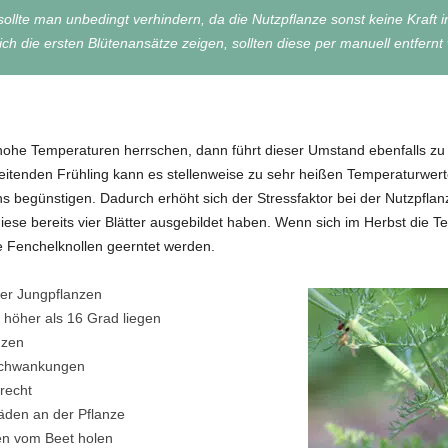
ollte man unbedingt verhindern, da die Nutzpflanze sonst keine Kraft i
ch die ersten Blütenansätze zeigen, sollten diese per manuell entfernt
hohe Temperaturen herrschen, dann führt dieser Umstand ebenfalls 
hreitenden Frühling kann es stellenweise zu sehr heißen Temperaturwe
 begünstigen. Dadurch erhöht sich der Stressfaktor bei der Nutzpflanz
se bereits vier Blätter ausgebildet haben. Wenn sich im Herbst die T
le Fenchelknollen geerntet werden.
der Jungpflanzen
 höher als 16 Grad liegen
nzen
rschwankungen
recht
äden an der Pflanze
en vom Beet holen