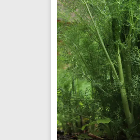
n
d
i
a
l
o