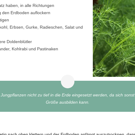
tz haben, in alle Richtungen
 den Erdboden auflockern
tigen
kohl, Erbsen, Gurke, Radieschen, Salat und
ere Doldenblütler
nder, Kohlrabi und Pastinaken
Jungpflanzen nicht zu tief in die Erde eingesetzt werden, da sich sons
Größe ausbilden kann.
ig nach oben klettern und der Erdboden anfängt auszutrocknen, dann 