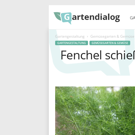
G
GA
Gartengestaltung
Gemüsegarten & Gemüse
a
GARTENGESTALTUNG
GEMÜSEGARTEN & GEMÜSE
Fenchel schie
r
t
e