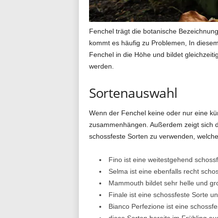
g
Fenchel trägt die botanische Bezeichnung
kommt es häufig zu Problemen, In diese
Fenchel in die Höhe und bildet gleichze
.
werden.
Sortenauswahl
d
Wenn der Fenchel keine oder nur eine küm
zusammenhängen. Außerdem zeigt sich die
schossfeste Sorten zu verwenden, welche
e
Fino ist eine weitestgehend schoss
Selma ist eine ebenfalls recht scho
Mammouth bildet sehr helle und groß
Finale ist eine schossfeste Sorte u
Bianco Perfezione ist eine schossfes
diese Sorten bereits im Frühling a