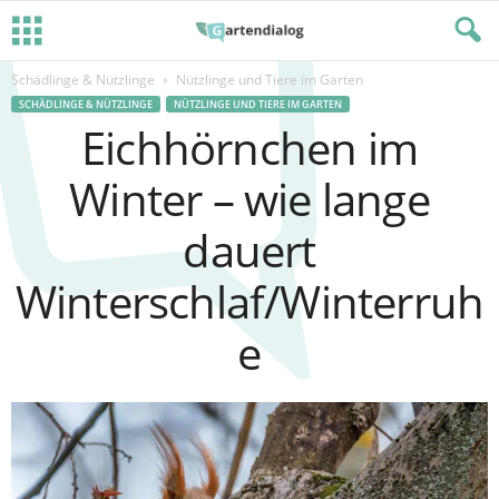
Schädlinge & Nützlinge
Nützlinge und Tiere im Garten
SCHÄDLINGE & NÜTZLINGE
NÜTZLINGE UND TIERE IM GARTEN
Eichhörnchen im
Winter – wie lange
dauert
Winterschlaf/Winterruh
e