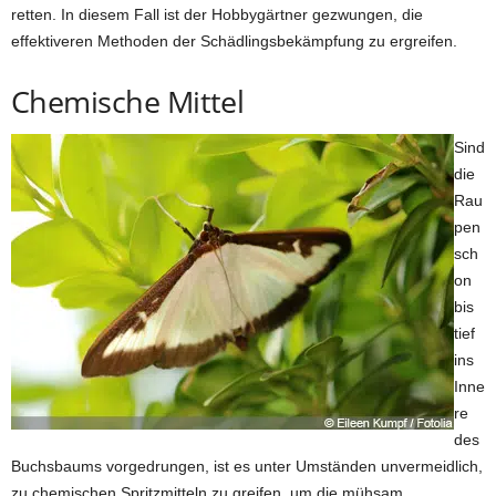
retten. In diesem Fall ist der Hobbygärtner gezwungen, die
effektiveren Methoden der Schädlingsbekämpfung zu ergreifen.
Chemische Mittel
Sind
die
Rau
pen
sch
on
bis
tief
ins
Inne
re
des
Buchsbaums vorgedrungen, ist es unter Umständen unvermeidlich,
zu chemischen Spritzmitteln zu greifen, um die mühsam