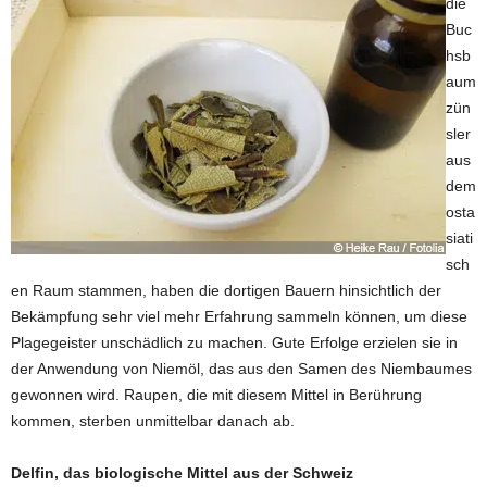
die
Buc
hsb
aum
zün
sler
aus
dem
osta
siati
sch
en Raum stammen, haben die dortigen Bauern hinsichtlich der
Bekämpfung sehr viel mehr Erfahrung sammeln können, um diese
Plagegeister unschädlich zu machen. Gute Erfolge erzielen sie in
der Anwendung von Niemöl, das aus den Samen des Niembaumes
gewonnen wird. Raupen, die mit diesem Mittel in Berührung
kommen, sterben unmittelbar danach ab.
Delfin, das biologische Mittel aus der Schweiz