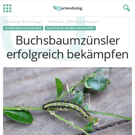
Schädlinge & Nützlinge
Blattläuse, Milben und Raupen
SCHÄDLINGE & NÜTZLINGE
BLATTLÄUSE, MILBEN UND RAUPEN
Buchsbaumzünsler
erfolgreich bekämpfen