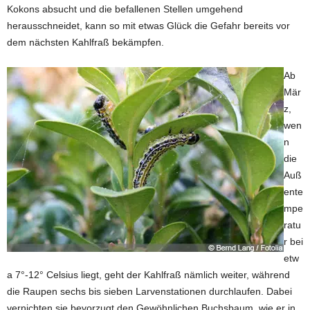
Kokons absucht und die befallenen Stellen umgehend
herausschneidet, kann so mit etwas Glück die Gefahr bereits vor
dem nächsten Kahlfraß bekämpfen.
Ab
Mär
z,
wen
n
die
Auß
ente
mpe
ratu
r bei
etw
a 7°-12° Celsius liegt, geht der Kahlfraß nämlich weiter, während
die Raupen sechs bis sieben Larvenstationen durchlaufen. Dabei
vernichten sie bevorzugt den Gewöhnlichen Buchsbaum, wie er in