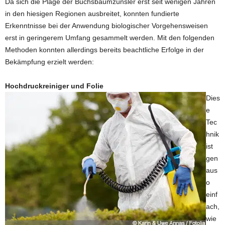
Da sich die Plage der Buchsbaumzünsler erst seit wenigen Jahren
in den hiesigen Regionen ausbreitet, konnten fundierte
Erkenntnisse bei der Anwendung biologischer Vorgehensweisen
erst in geringerem Umfang gesammelt werden. Mit den folgenden
Methoden konnten allerdings bereits beachtliche Erfolge in der
Bekämpfung erzielt werden:
Hochdruckreiniger und Folie
Dies
e
Tec
hnik
ist
gen
aus
o
einf
ach,
wie