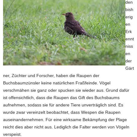
den
bish
erig
en
Erk
ennt
niss
en
der
Gärt
ner, Züchter und Forscher, haben die Raupen der
Buchsbaumzünsler keine natürlichen Fraßfeinde. Vögel
verschmähen sie ganz oder spucken sie wieder aus. Grund dafür
ist offensichtlich, dass die Raupen das Gift des Buchsbaums
aufnehmen, sodass sie für andere Tiere unverträglich sind. Es
wurde zwar vereinzelt beobachtet, dass Wespen die Raupen
auseinandernehmen. Für eine wirksame Bekämpfung der Plage
reicht dies aber nicht aus. Lediglich die Falter werden von Vögeln
verspeist.