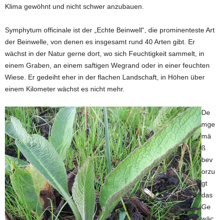
Klima gewöhnt und nicht schwer anzubauen.
Symphytum officinale ist der „Echte Beinwell“, die prominenteste Art
der Beinwelle, von denen es insgesamt rund 40 Arten gibt. Er
wächst in der Natur gerne dort, wo sich Feuchtigkeit sammelt, in
einem Graben, an einem saftigen Wegrand oder in einer feuchten
Wiese. Er gedeiht eher in der flachen Landschaft, in Höhen über
einem Kilometer wächst es nicht mehr.
De
mge
mä
ß
bev
orzu
gt
das
Ge
wäc