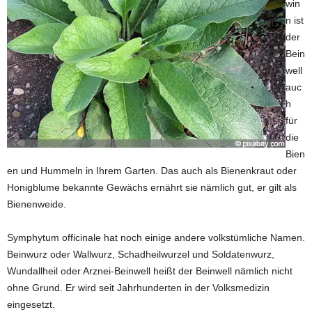
win
n ist
der
Bein
well
auc
h
für
die
Bien
en und Hummeln in Ihrem Garten. Das auch als Bienenkraut oder
Honigblume bekannte Gewächs ernährt sie nämlich gut, er gilt als
Bienenweide.
Symphytum officinale hat noch einige andere volkstümliche Namen.
Beinwurz oder Wallwurz, Schadheilwurzel und Soldatenwurz,
Wundallheil oder Arznei-Beinwell heißt der Beinwell nämlich nicht
ohne Grund. Er wird seit Jahrhunderten in der Volksmedizin
eingesetzt.