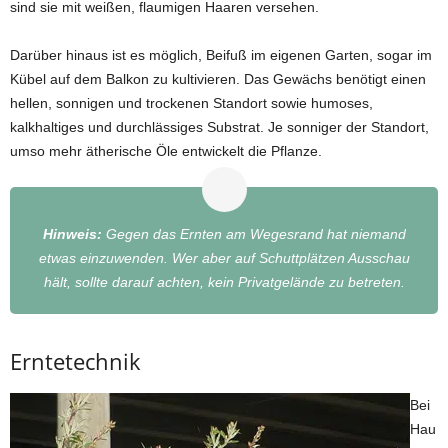
sind sie mit weißen, flaumigen Haaren versehen.
Darüber hinaus ist es möglich, Beifuß im eigenen Garten, sogar im
Kübel auf dem Balkon zu kultivieren. Das Gewächs benötigt einen
hellen, sonnigen und trockenen Standort sowie humoses,
kalkhaltiges und durchlässiges Substrat. Je sonniger der Standort,
umso mehr ätherische Öle entwickelt die Pflanze.
Hinweis:
Gegen das Ernten am Wegesrand hat niemand
etwas einzuwenden. Wer aber auf Schuttplätzen Ausschau
hält, sollte darauf achten, kein Privatgelände zu betreten.
Erntetechnik
Bei
Hau