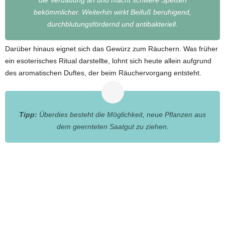
die Verdauung an und macht schwere Speisen
bekömmlicher. Weiterhin wirkt Beifuß beruhigend,
durchblutungsfördernd und antibakteriell.
Darüber hinaus eignet sich das Gewürz zum Räuchern. Was früher
ein esoterisches Ritual darstellte, lohnt sich heute allein aufgrund
des aromatischen Duftes, der beim Räuchervorgang entsteht.
Tipp:
Überdies besteht die Möglichkeit, neue Pflanzen aus
dem geernteten Saatgut zu ziehen.