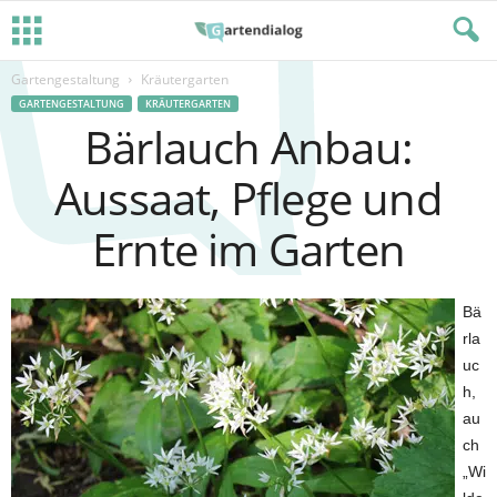
Gartengestaltung
Kräutergarten
GARTENGESTALTUNG
KRÄUTERGARTEN
Bärlauch Anbau:
Aussaat, Pflege und
Ernte im Garten
Bä
rla
uc
h,
au
ch
„Wi