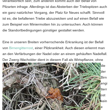
verantwortlich sein, zum anderen kommt auch der Befall von
Pilzarten infrage. Allerdings ist das Absterben der Triebspitzen auch
ein ganz natürlicher Vorgang, der Platz für Neues schafft. Sinnvoll
ist es, die befallenen Triebe abzuzwicken und auf einen Befall wie
zum Beispiel von Miniermotten hin zu untersuchen. Auch können
die Standortbedingungen günstiger gestaltet werden.
Eine in unseren Breiten vorherrschende Erkrankung ist der Befall
von
Birnengitterrost
, einer Pilzkrankheit. Auch diesen erkennt man
an den Verfärbungen der Nadel oder an einem gehäuften Nadelfall.
Der Zwerg-Wacholder dient in diesem Fall als Wirtspflanze,
ohne
die
der
Birn
engi
tterr
ost
kein
e