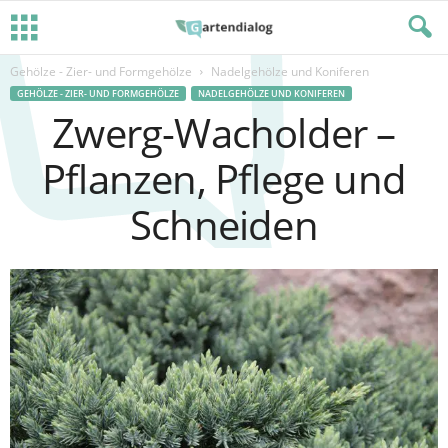
Gehölze - Zier- und Formgehölze
Nadelgehölze und Koniferen
GEHÖLZE - ZIER- UND FORMGEHÖLZE
NADELGEHÖLZE UND KONIFEREN
Zwerg-Wacholder –
Pflanzen, Pflege und
Schneiden