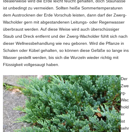
Idealerweise wird die Erde leicht feucht gehalten, doch Staunässe
ist unbedingt zu vermeiden. Sollten heiße Sommertemperaturen
dem Austrocknen der Erde Vorschub leisten, dann darf der Zwerg-
Wacholder gern mit abgestandenen Leitungs- oder Regenwasser
überbraust werden. Auf diese Weise wird auch überschüssiger
Staub und Dreck entfernt und der Zwerg-Wacholder fühlt sich nach
dieser Wellnessbehandlung wie neu geboren. Wird die Pflanze in
Schalen oder Kübel gehalten, so können diese Gefäße so lange ins
Wasser gestellt werden, bis sich die Wurzeln wieder richtig mit
Flüssigkeit vollgesaugt haben.
Der
Zwe
rg-
Wac
hold
er
ist
sehr