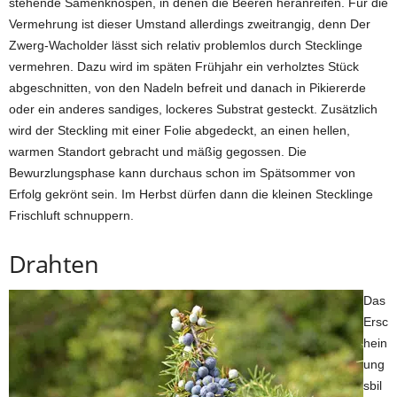
stehende Samenknospen, in denen die Beeren heranreifen. Für die
Vermehrung ist dieser Umstand allerdings zweitrangig, denn Der
Zwerg-Wacholder lässt sich relativ problemlos durch Stecklinge
vermehren. Dazu wird im späten Frühjahr ein verholztes Stück
abgeschnitten, von den Nadeln befreit und danach in Pikiererde
oder ein anderes sandiges, lockeres Substrat gesteckt. Zusätzlich
wird der Steckling mit einer Folie abgedeckt, an einen hellen,
warmen Standort gebracht und mäßig gegossen. Die
Bewurzlungsphase kann durchaus schon im Spätsommer von
Erfolg gekrönt sein. Im Herbst dürfen dann die kleinen Stecklinge
Frischluft schnuppern.
Drahten
Das
Ersc
hein
ung
sbil