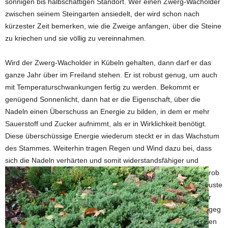
sonnigen bis halbschattigen Standort. Wer einen Zwerg-Wacholder
zwischen seinem Steingarten ansiedelt, der wird schon nach
kürzester Zeit bemerken, wie die Zweige anfangen, über die Steine
zu kriechen und sie völlig zu vereinnahmen.
Wird der Zwerg-Wacholder in Kübeln gehalten, dann darf er das
ganze Jahr über im Freiland stehen. Er ist robust genug, um auch
mit Temperaturschwankungen fertig zu werden. Bekommt er
genügend Sonnenlicht, dann hat er die Eigenschaft, über die
Nadeln einen Überschuss an Energie zu bilden, in dem er mehr
Sauerstoff und Zucker aufnimmt, als er in Wirklichkeit benötigt.
Diese überschüssige Energie wiederum steckt er in das Wachstum
des Stammes. Weiterhin tragen Regen und Wind dazu bei, dass
sich die
Nadeln verhärten und somit widerstandsfähiger und
rob
uste
r
geg
en