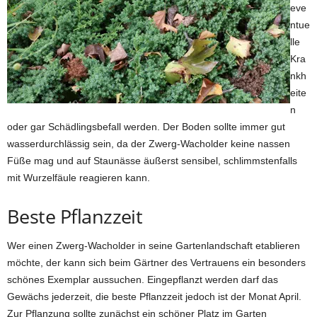
eve
ntue
lle
Kra
nkh
eite
n
oder gar Schädlingsbefall werden. Der Boden sollte immer gut
wasserdurchlässig sein, da der Zwerg-Wacholder keine nassen
Füße mag und auf Staunässe äußerst sensibel, schlimmstenfalls
mit Wurzelfäule reagieren kann.
Beste Pflanzzeit
Wer einen Zwerg-Wacholder in seine Gartenlandschaft etablieren
möchte, der kann sich beim Gärtner des Vertrauens ein besonders
schönes Exemplar aussuchen. Eingepflanzt werden darf das
Gewächs jederzeit, die beste Pflanzzeit jedoch ist der Monat April.
Zur Pflanzung sollte zunächst ein schöner Platz im Garten