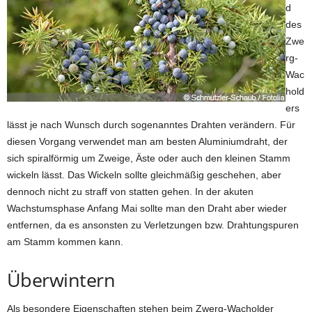
d
des
Zwe
rg-
Wac
hold
ers
lässt je nach Wunsch durch sogenanntes Drahten verändern. Für
diesen Vorgang verwendet man am besten Aluminiumdraht, der
sich spiralförmig um Zweige, Äste oder auch den kleinen Stamm
wickeln lässt. Das Wickeln sollte gleichmäßig geschehen, aber
dennoch nicht zu straff von statten gehen. In der akuten
Wachstumsphase Anfang Mai sollte man den Draht aber wieder
entfernen, da es ansonsten zu Verletzungen bzw. Drahtungspuren
am Stamm kommen kann.
Überwintern
Als besondere Eigenschaften stehen beim Zwerg-Wacholder