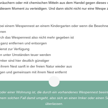
uräuchern oder mit chemischen Mitteln aus dem Handel gegen dieses
n diesem Moment zu verteidigen. Und dann sticht nicht nur eine Wespe z
wa bei einem Wespennest an einem Kindergarten oder wenn die Bewohner
nnen
ch das Wespennest also nicht mehr gegeben ist
 ganz entfernen und entsorgen
ienst zur Verfügung
en unter Umständen teuer werden
ker sind hier deutlich günstiger
hrem Nest sanft in der freien Natur wieder aus
gen und gemeinsam mit ihrem Nest entfernt
der einer Wohnung ist, die durch ein vorhandenes Wespennest beeinträ
inem solchen Fall damit umgeht, also sich an einen Imker oder einen 
überlassen.