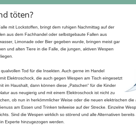
nd töten?
alle mit Lockstoffen, bringt dem ruhigen Nachmittag auf der
Fallen aus dem Fachhandel oder selbstgebaute Fallen aus
wasser, Limonade oder Bier gegeben wurde, bringen meist gar
n und alten Tiere in die Falle, die jungen, aktiven Wespen
liegen.
ualvollen Tod für die Insekten. Auch gerne im Handel
mit Elektroschock, die auch gegen Wespen am Tisch eingesetzt
t im Haushalt, dann können diese „Patschen“ für die Kinder
atur aus neugierig und mit einem Elektroschock ist nicht zu
hen, ob nun in herkömmlicher Weise oder die neuen elektrischen die 
enuss am Essen und Trinken teilweise auf der Strecke. Einzelne Wespe
nichts. Sind die Wespen wirklich so störend und alle Alternativen bereits
in Experte hinzugezogen werden.