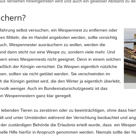
us Versehen hineingetreten wird und auch ein gewisser Abstand zu der
uchern?
rfahrung selbst versuchen, ein Wespennest zu entfernen oder
n Mitteln, die im Handel angeboten werden, sollte vorsichtig
ch, Wespennester ausräuchern zu wollen, werden die
v und dann sticht nur eine Wespe zu, sondern viele mehr. Und
hern eines Wespennests nicht geeignet. Denn in einem solchen
eßlich der Königin vernichtet. Da Wespen eigentlich nützliche
n, sollten sie nicht getötet werden. Sie verschwinden im
ie Königin getötet wird, die den Winter ja eigentlich überlebt,
nvolk weniger. Auch im Bundesnaturschutzgesetz ist das
on Wespennestern ganz klar geregelt.
 lebenden Tieren zu zerstören oder zu beeinträchtigen, ohne dass hierf
ält und unter Umständen während der Vernichtung beobachtet und ange
 der zuständigen Behörde die Erlaubnis erteilt wurde, dass ein Wespe
onelle Hilfe hierfür in Anspruch genommen werden. Niemals sollte der H