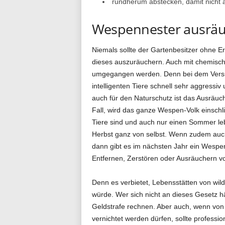
rundherum abstecken, damit nicht a
g
Wespennester ausrä
Niemals sollte der Gartenbesitzer ohne E
.
dieses auszuräuchern. Auch mit chemische
umgegangen werden. Denn bei dem Versu
intelligenten Tiere schnell sehr aggressi
auch für den Naturschutz ist das Ausräuc
d
Fall, wird das ganze Wespen-Volk einschli
Tiere sind und auch nur einen Sommer lebe
Herbst ganz von selbst. Wenn zudem auch d
e
dann gibt es im nächsten Jahr ein Wespe
Entfernen, Zerstören oder Ausräuchern v
Denn es verbietet, Lebensstätten von wild
würde. Wer sich nicht an dieses Gesetz h
Geldstrafe rechnen. Aber auch, wenn von
vernichtet werden dürfen, sollte professi