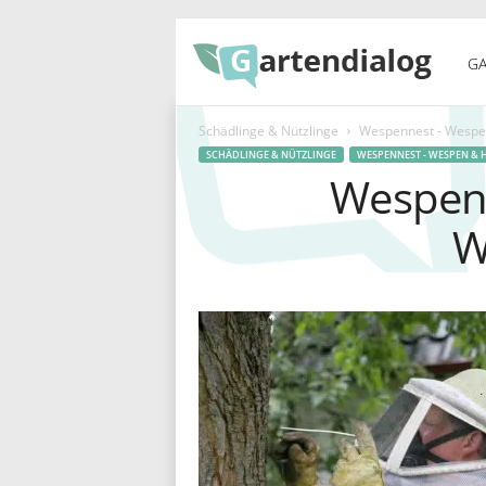
G
GA
Schädlinge & Nützlinge
Wespennest - Wespe
a
SCHÄDLINGE & NÜTZLINGE
WESPENNEST - WESPEN & 
Wespen 
W
r
t
e