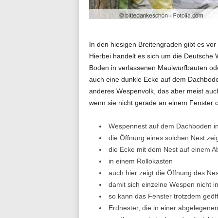
n
d
In den hiesigen Breitengraden gibt es vo
Hierbei handelt es sich um die Deutsche
Boden in verlassenen Maulwurfbauten ode
auch eine dunkle Ecke auf dem Dachboden
i
anderes Wespenvolk, das aber meist auch
wenn sie nicht gerade an einem Fenster 
a
Wespennest auf dem Dachboden in e
die Öffnung eines solchen Nest ze
die Ecke mit dem Nest auf einem A
l
in einem Rollokasten
auch hier zeigt die Öffnung des Ne
damit sich einzelne Wespen nicht 
so kann das Fenster trotzdem geöf
o
Erdnester, die in einer abgelegen