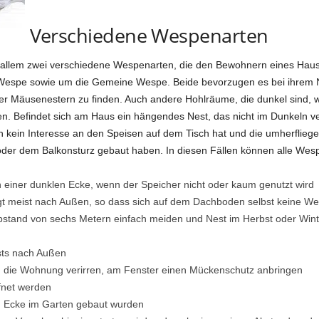
Verschiedene Wespenarten
r allem zwei verschiedene Wespenarten, die den Bewohnern eines Hause
 Wespe sowie um die Gemeine Wespe. Beide bevorzugen es bei ihrem N
r Mäusenestern zu finden. Auch andere Hohlräume, die dunkel sind, 
. Befindet sich am Haus ein hängendes Nest, das nicht im Dunkeln ver
 kein Interesse an den Speisen auf dem Tisch hat und die umherflieg
oder dem Balkonsturz gebaut haben. In diesen Fällen können alle Wesp
iner dunklen Ecke, wenn der Speicher nicht oder kaum genutzt wird
igt meist nach Außen, so dass sich auf dem Dachboden selbst keine W
bstand von sechs Metern einfach meiden und Nest im Herbst oder Wint
sts nach Außen
in die Wohnung verirren, am Fenster einen Mückenschutz anbringen
fnet werden
en Ecke im Garten gebaut wurden