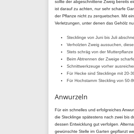
sollte der abgeschnittene Zweig bereits 
ist darauf zu achten, nur sehr scharfe G
g
der Pflanze nicht zu zerquetschen. Mit e
Verletzungen, unter denen das Gehölz nur 
.
Stecklinge von Juni bis Juli abschn
Verholzten Zweig aussuchen, dieser
Stets schräg von der Mutterpflanz
Beim Abtrennen der Zweige scharf
d
Schnittwerkzeuge vorher ausreichen
Für Hecke sind Stecklinge mit 20-
Für Hochstamm Steckling von 50-
e
Anwurzeln
Für ein schnelles und erfolgreiches Anwur
die Stecklinge spätestens nach zwei bis 
dessen Entwicklung gut verfolgen. Altern
gewünschte Stelle im Garten gepflanzt we