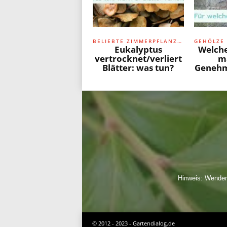
BELIEBTE ZIMMERPFLANZEN
Eukalyptus
Welch
vertrocknet/verliert
m
Blätter: was tun?
Genehm
Hinweis: Wenden 
© 2012 - 2023 - Gartendialog.de