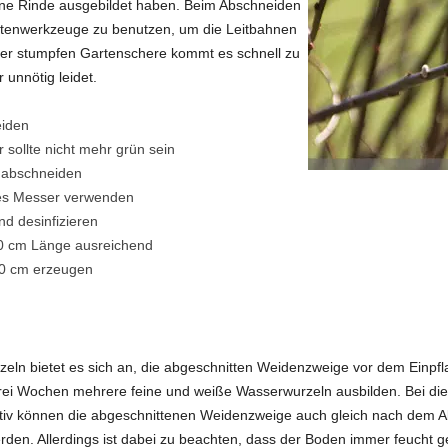
eine Rinde ausgebildet haben. Beim Abschneiden
artenwerkzeuge zu benutzen, um die Leitbahnen
iner stumpfen Gartenschere kommt es schnell zu
unnötig leidet.
eiden
 sollte nicht mehr grün sein
e abschneiden
es Messer verwenden
d desinfizieren
30 cm Länge ausreichend
80 cm erzeugen
zeln bietet es sich an, die abgeschnitten Weidenzweige vor dem Einpfl
drei Wochen mehrere feine und weiße Wasserwurzeln ausbilden. Bei di
ativ können die abgeschnittenen Weidenzweige auch gleich nach dem Ab
rden. Allerdings ist dabei zu beachten, dass der Boden immer feucht g