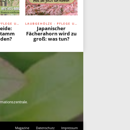
LAUBGEHÖLZE - PFLEGE UND SCHNITT
LAUBGEHÖLZE - PFLEGE UND SCHNITT
eide:
Japanischer
 Stamm
Fächerahorn wird zu
iden?
groß: was tun?
rmationszentrale.
Magazine
Datenschutz
Impressum