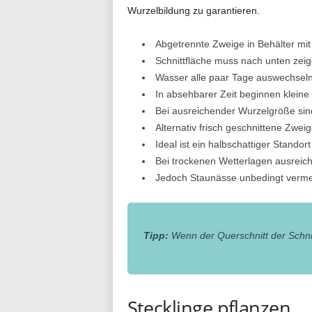
Wurzelbildung zu garantieren.
Abgetrennte Zweige in Behälter mit
Schnittfläche muss nach unten zei
Wasser alle paar Tage auswechsel
In absehbarer Zeit beginnen klein
Bei ausreichender Wurzelgröße sin
Alternativ frisch geschnittene Zweig
Ideal ist ein halbschattiger Standort
Bei trockenen Wetterlagen ausreic
Jedoch Staunässe unbedingt vermei
Tipp:
Wenn der Querschnitt der Schnit
Stecklinge pflanzen