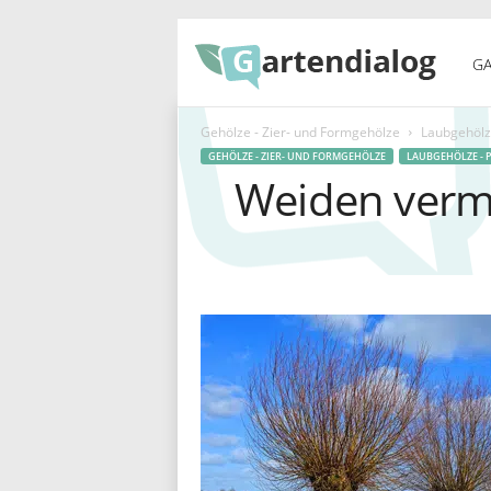
G
GA
Gehölze - Zier- und Formgehölze
Laubgehölze
a
GEHÖLZE - ZIER- UND FORMGEHÖLZE
LAUBGEHÖLZE - 
Weiden verm
r
t
e