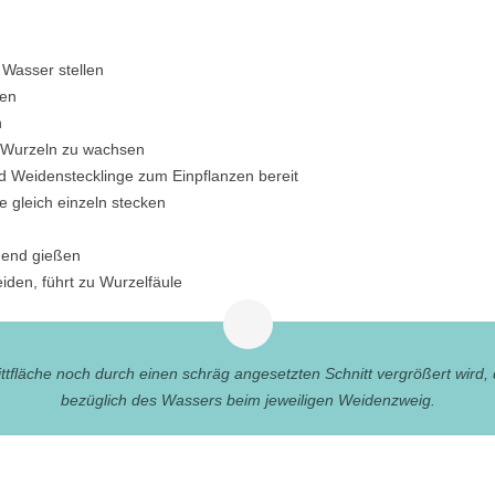
 Wasser stellen
gen
n
e Wurzeln zu wachsen
d Weidenstecklinge zum Einpflanzen bereit
e gleich einzeln stecken
hend gießen
den, führt zu Wurzelfäule
tfläche noch durch einen schräg angesetzten Schnitt vergrößert wird,
bezüglich des Wassers beim jeweiligen Weidenzweig.