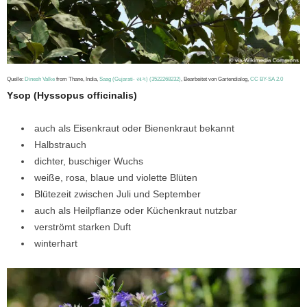
Quelle:
Dinesh Valke
from Thane, India,
Saag (Gujarati- સાગ) (3522268232)
, Bearbeitet von Gartendialog,
CC BY-SA 2.0
Ysop (Hyssopus officinalis)
auch als Eisenkraut oder Bienenkraut bekannt
Halbstrauch
dichter, buschiger Wuchs
weiße, rosa, blaue und violette Blüten
Blütezeit zwischen Juli und September
auch als Heilpflanze oder Küchenkraut nutzbar
verströmt starken Duft
winterhart