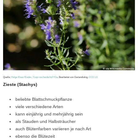
Quelle:
Helge Klaus Rieder
,
Ysop roscheiderhof H1a
, Bearbeitet von Gartendialog,
CC0 1.0
Zieste (Stachys)
beliebte Blattschmuckpflanze
viele verschiedene Arten
kann einjährig und mehrjährig sein
als Stauden und Halbsträucher
auch Blütenfarben variieren je nach Art
ebenso die Blütezeit