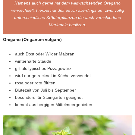
Namens auch gerne mit dem wildwachsenden Oregano
verwechselt, hierbei handelt es ich allerdings um zwei völlig
unterschiedliche Kräuterpflanzen die auch verschiedene
Merkmale besitzen.
Oregano (Origanum vulgare)
auch Dost oder Wilder Majoran
winterharte Staude
gilt als typisches Pizzagewürz
wird nur getrocknet in Küche verwendet
rosa oder rote Blüten
Blütezeit von Juli bis September
besonders für Steingarten geeignet
kommt aus bergigen Mittelmeergebieten