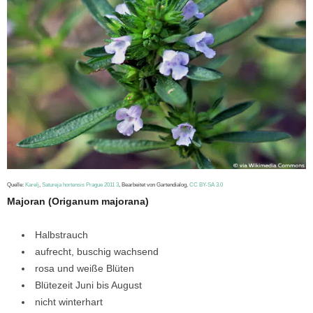
Quelle:
Karelj
,
Satureja hortensis Prague 2011 3
, Bearbeitet von Gartendialog,
CC BY-SA 3.0
Majoran (Origanum majorana)
Halbstrauch
aufrecht, buschig wachsend
rosa und weiße Blüten
Blütezeit Juni bis August
nicht winterhart