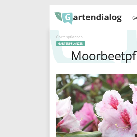
G
GA
Gartenpflanzen
a
GARTENPFLANZEN
Moorbeetpfl
r
t
e