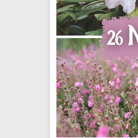
n
d
i
a
l
o