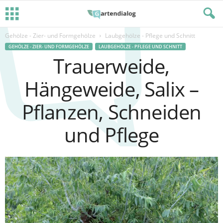
Gehölze - Zier- und Formgehölze
Laubgehölze - Pflege und Schnitt
GEHÖLZE - ZIER- UND FORMGEHÖLZE
LAUBGEHÖLZE - PFLEGE UND SCHNITT
Trauerweide,
Hängeweide, Salix –
Pflanzen, Schneiden
und Pflege