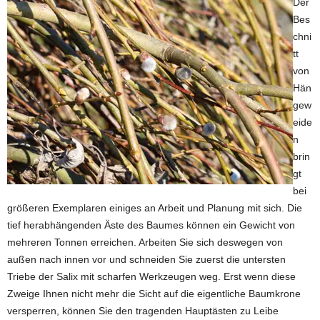
Der
Bes
chni
tt
von
Hän
gew
eide
n
brin
gt
bei
größeren Exemplaren einiges an Arbeit und Planung mit sich. Die
tief herabhängenden Äste des Baumes können ein Gewicht von
mehreren Tonnen erreichen. Arbeiten Sie sich deswegen von
außen nach innen vor und schneiden Sie zuerst die untersten
Triebe der Salix mit scharfen Werkzeugen weg. Erst wenn diese
Zweige Ihnen nicht mehr die Sicht auf die eigentliche Baumkrone
versperren, können Sie den tragenden Hauptästen zu Leibe