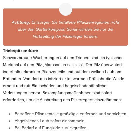
Achtung:
Entsorgen Sie befallene Pflanzenregionen nicht
über den Gartenkompost. Somit würden Sie nur die
Verbreitung der Pilzerreger fördern.
Triebspitzendürre
Schwarzbraune Wucherungen auf den Trieben sind ein typisches
Merkmal auf den Pilz „Marssonina saliciola“. Der Pilz überwintert
innerhalb erkrankter Pflanzenteile und auf dem welken Laub am
Erdboden. Von dort aus infiziert er im warmen Frühjahr die Weide
erneut und ruft Blattschäden und hagelschadenähnliche
Verletzungen hervor. Bekämpfungsmaßnahmen sind sofort
erforderlich, um die Ausbreitung des Pilzerregers einzudämmen:
Betroffene Pflanzenteile großzügig entfernen und vernichten.
Abgefallenes Laub sofort einsammeln.
Bei Bedarf auf Fungizide zurückgreifen.