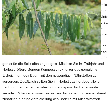
mlic
her
Univ
ersa
l-
ode
r
Lan
gzei
tdün
ger ist für die Salix alba ungeeignet. Mischen Sie im Frühjahr und
Herbst größere Mengen Kompost direkt unter das gemulchte
Erdreich, um den Baum mit den notwendigen Nährstoffen zu
versorgen. Zusätzlich sollten Sie im Herbst das herabgefallene
Laub nicht entfernen, sondern großzügig um die Trauerweide
verteilen. Mikroorganismen zersetzen die Blätter und sorgen damit
zusätzlich für eine Anreicherung des Bodens mit Mineralstoffen.