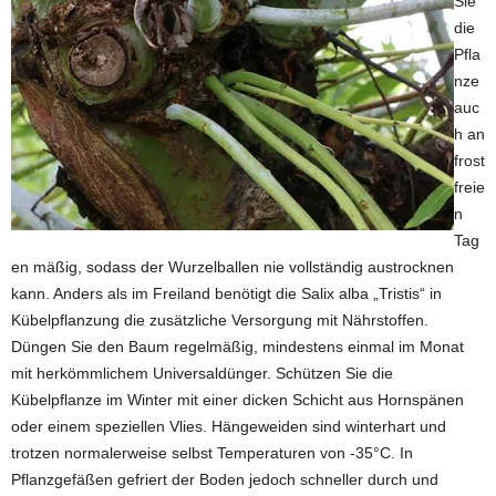
Sie
die
Pfla
nze
auc
h an
frost
freie
n
Tag
en mäßig, sodass der Wurzelballen nie vollständig austrocknen
kann. Anders als im Freiland benötigt die Salix alba „Tristis“ in
Kübelpflanzung die zusätzliche Versorgung mit Nährstoffen.
Düngen Sie den Baum regelmäßig, mindestens einmal im Monat
mit herkömmlichem Universaldünger. Schützen Sie die
Kübelpflanze im Winter mit einer dicken Schicht aus Hornspänen
oder einem speziellen Vlies. Hängeweiden sind winterhart und
trotzen normalerweise selbst Temperaturen von -35°C. In
Pflanzgefäßen gefriert der Boden jedoch schneller durch und