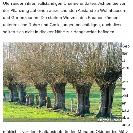
Uferrändern ihren vollständigen Charme entfalten. Achten Sie vor
der Pflanzung auf einen ausreichenden Abstand zu Wohnhäusern
und Gartenzäunen. Die starken Wurzeln des Baumes können
unterirdische Rohre und Gasleitungen beschädigen, auch diese
sollten sich nicht in direkter Nähe zur Hängeweide befinden.
Gep
flan
zt
wird
–
wie
bei
viel
en
Lau
bbä
ume
n üblich – vor dem Blattaustrieb. In den Monaten Oktober bis März