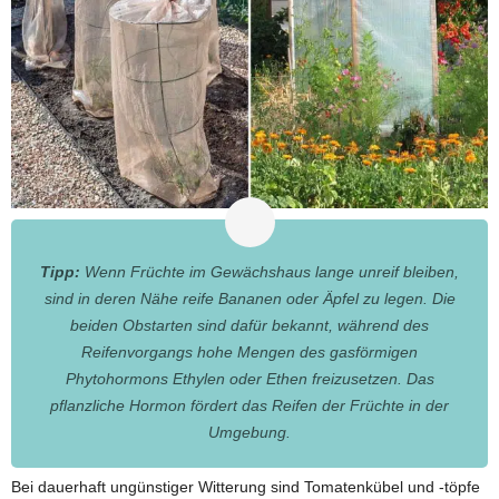
Tipp:
Wenn Früchte im Gewächshaus lange unreif bleiben,
sind in deren Nähe reife Bananen oder Äpfel zu legen. Die
beiden Obstarten sind dafür bekannt, während des
Reifenvorgangs hohe Mengen des gasförmigen
Phytohormons Ethylen oder Ethen freizusetzen. Das
pflanzliche Hormon fördert das Reifen der Früchte in der
Umgebung.
Bei dauerhaft ungünstiger Witterung sind Tomatenkübel und -töpfe