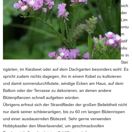
sich
der
Lim
oniu
m
latif
oliu
m in
Stei
ngärten, im Kiesbeet oder auf dem Dachgarten besonders wohl. Es
spricht zudem nichts dagegen, ihn in einem Kübel zu kultivieren
und damit sonnendurchflutete, windige Ecken am Haus, auf dem
Balkon oder der Terrasse zu dekorieren, an denen andere
Blütenpflanzen schnell aufgeben würden.
Übrigens erfreut sich der Strandflieder der großen Beliebtheit nicht
nur dank seiner schleierartigen, bis zu 60 cm langen Blütenrispen
und einer ausdauernden Blütezeit. Sehr gerne verwenden
Hobbybastler den Meerlavendel, um geschmackvollen