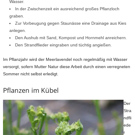
Wasser.
In der Zwischenzeit ein ausreichend großes Pflanzloch
graben.
Zur Vorbeugung gegen Staunässe eine Drainage aus Kies
anlegen.
Den Aushub mit Sand, Kompost und Hornmehl anreichern.
Den Strandflieder eingraben und tüchtig angießen.
Im Pflanzjahr wird der Meerlavendel noch regelmäßig mit Wasser
versorgt, sofern Mutter Natur diese Arbeit durch einen verregneten
Sommer nicht selbst erledigt.
Pflanzen im Kübel
Der
Stra
ndfli
ede
r