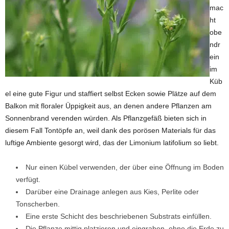
mac
ht
obe
ndr
ein
im
Küb
el eine gute Figur und staffiert selbst Ecken sowie Plätze auf dem
Balkon mit floraler Üppigkeit aus, an denen andere Pflanzen am
Sonnenbrand verenden würden. Als Pflanzgefäß bieten sich in
diesem Fall Tontöpfe an, weil dank des porösen Materials für das
luftige Ambiente gesorgt wird, das der Limonium latifolium so liebt.
Nur einen Kübel verwenden, der über eine Öffnung im Boden
verfügt.
Darüber eine Drainage anlegen aus Kies, Perlite oder
Tonscherben.
Eine erste Schicht des beschriebenen Substrats einfüllen.
Die Pflanze mittig platzieren und eingraben, ohne die Erde zu