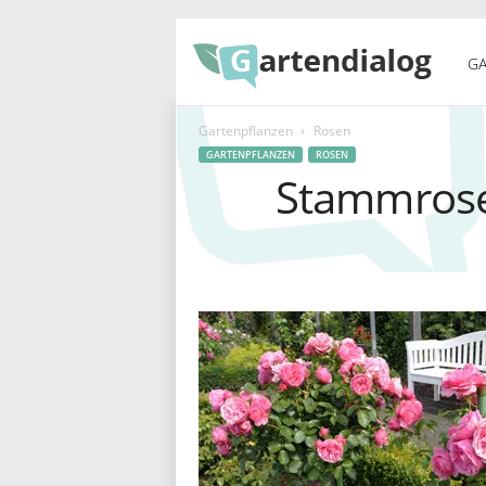
G
GA
Gartenpflanzen
Rosen
a
GARTENPFLANZEN
ROSEN
Stammrosen
r
t
e