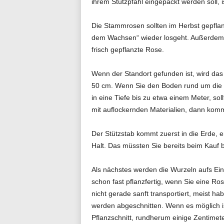
ihrem Stützpfahl eingepackt werden soll, is
g
Die Stammrosen sollten im Herbst gepflan
dem Wachsen“ wieder losgeht. Außerdem is
frisch gepflanzte Rose.
.
Wenn der Standort gefunden ist, wird das 
50 cm. Wenn Sie den Boden rund um die R
in eine Tiefe bis zu etwa einem Meter, s
d
mit auflockernden Materialien, dann kommt
Der Stützstab kommt zuerst in die Erde, 
e
Halt. Das müssten Sie bereits beim Kauf be
Als nächstes werden die Wurzeln aufs Einp
schon fast pflanzfertig, wenn Sie eine Ro
nicht gerade sanft transportiert, meist hab
werden abgeschnitten. Wenn es möglich 
Pflanzschnitt, rundherum einige Zentimete