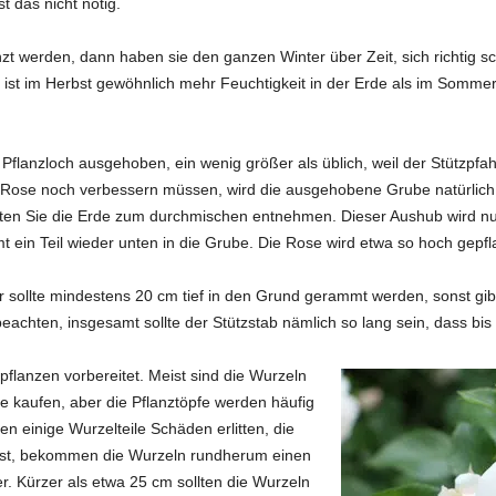
t das nicht nötig.
zt werden, dann haben sie den ganzen Winter über Zeit, sich richtig sc
t im Herbst gewöhnlich mehr Feuchtigkeit in der Erde als im Sommer,
Pflanzloch ausgehoben, ein wenig größer als üblich, weil der Stützpfahl
ose noch verbessern müssen, wird die ausgehobene Grube natürlich e
ollten Sie die Erde zum durchmischen entnehmen. Dieser Aushub wird 
 ein Teil wieder unten in die Grube. Die Rose wird etwa so hoch gepfla
er sollte mindestens 20 cm tief in den Grund gerammt werden, sonst g
achten, insgesamt sollte der Stützstab nämlich so lang sein, dass bis i
flanzen vorbereitet. Meist sind die Wurzeln
se kaufen, aber die Pflanztöpfe werden häufig
en einige Wurzelteile Schäden erlitten, die
ist, bekommen die Wurzeln rundherum einen
r. Kürzer als etwa 25 cm sollten die Wurzeln