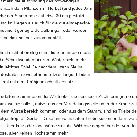
 meist die Aufbringung des notwendigen
s nach dem Pflanzen im Herbst (und jedes Jahr
iebe der Stammrose auf etwa 30 cm gestutzt
ung im Liegen als auch für die gut eingepackte
nst nicht genug Erde aufbringen oder würden
chneelast schnell zusammenfällt.
hnitt nicht übereifrig sein, die Stammrose muss
 die Schnittwunden bis zum Winter nicht mehr
in leichtes Spiel. Je nachdem, wann Sie im
deshalb im Zweifel lieber etwas länger bleiben,
 erst mit dem Frühjahrsschnitt gestutzt.
delten Stammrosen die Wildtriebe, die bei dieser Zuchtform gerne un
aus, wo sie sollen, außer aus der Veredelungsstelle unter der Krone ze
s dem Wurzelbereich kommen, oder aus dem Stamm, sind es Triebe der
aufgepfropften Sorten. Diese unerwünschten Triebe sollten entfernt we
n. Über kurz oder lang würde sich die Wildrose gegenüber der verede
Rose, aber keinen Hochstamm mehr.