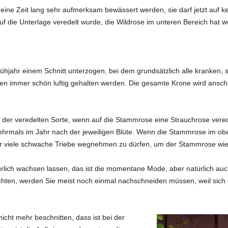
e Zeit lang sehr aufmerksam bewässert werden, sie darf jetzt auf kein
auf die Unterlage veredelt wurde, die Wildrose im unteren Bereich hat 
hjahr einem Schnitt unterzogen, bei dem grundsätzlich alle kranken
nnen immer schön luftig gehalten werden. Die gesamte Krone wird ansch
ch der veredelten Sorte, wenn auf die Stammrose eine Strauchrose ver
ehrmals im Jahr nach der jeweiligen Blüte. Wenn die Stammrose im obe
r viele schwache Triebe wegnehmen zu dürfen, um der Stammrose wie
rlich wachsen lassen, das ist die momentane Mode, aber natürlich auc
ten, werden Sie meist noch einmal nachschneiden müssen, weil sich ein
cht mehr beschnitten, dass ist bei der