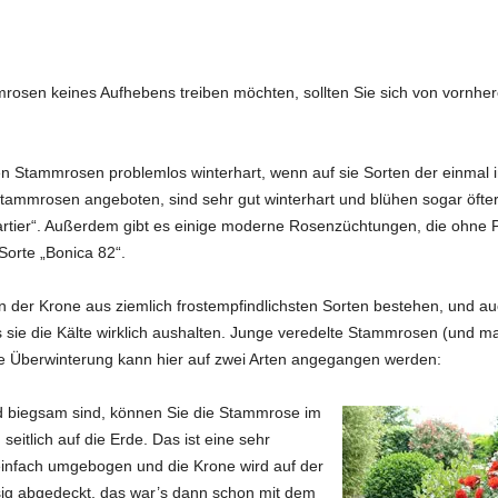
rosen keines Aufhebens treiben möchten, sollten Sie sich von vornhe
ten Stammrosen problemlos winterhart, wenn auf sie Sorten der einma
tammrosen angeboten, sind sehr gut winterhart und blühen sogar öfter
rtier“. Außerdem gibt es einige moderne Rosenzüchtungen, die ohne Pr
Sorte „Bonica 82“.
n der Krone aus ziemlich frostempfindlichsten Sorten bestehen, und auc
 sie die Kälte wirklich aushalten. Junge veredelte Stammrosen (und m
ie Überwinterung kann hier auf zwei Arten angegangen werden:
d biegsam sind, können Sie die Stammrose im
 seitlich auf die Erde. Das ist eine sehr
nfach umgebogen und die Krone wird auf der
isig abgedeckt, das war’s dann schon mit dem