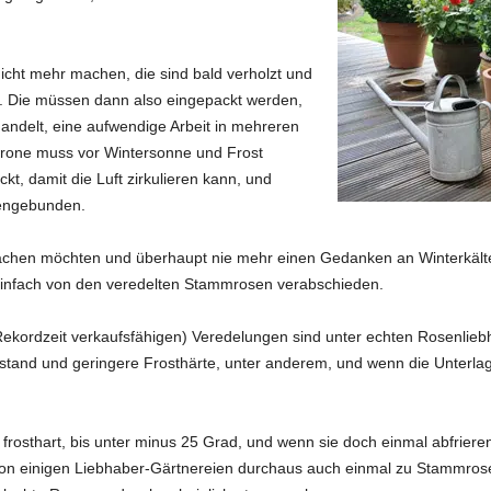
cht mehr machen, die sind bald verholzt und
. Die müssen dann also eingepackt werden,
ndelt, eine aufwendige Arbeit in mehreren
 Krone muss vor Wintersonne und Frost
kt, damit die Luft zirkulieren kann, und
mengebunden.
machen möchten und überhaupt nie mehr einen Gedanken an Winterkält
einfach von den veredelten Stammrosen verabschieden.
Rekordzeit verkaufsfähigen) Veredelungen sind unter echten Rosenliebh
tand und geringere Frosthärte, unter anderem, und wenn die Unterlage 
frosthart, bis unter minus 25 Grad, und wenn sie doch einmal abfriere
on einigen Liebhaber-Gärtnereien durchaus auch einmal zu Stammrose