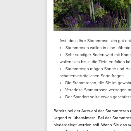
n
d
fest, dass Ihre Stammrose sich gut ent
Stammrosen wollen in eine nährstoff
i
Sehr sandiger Boden wird mit Kompo
wollen sich bis in die Tiefe entfalten k
Stammrosen mögen Sonne und Halbsc
a
schattenverträglichen Sorte fragen.
Die Stammrosen, die Sie im gewöhnl
Veredelte Stammrosen vertragen me
l
Der Standort sollte etwas geschützt
Bereits bei der Auswahl der Stammrosen
liegend zu überwintern. Bei der Stammros
o
niedergelegt werden soll. Wenn Sie das 