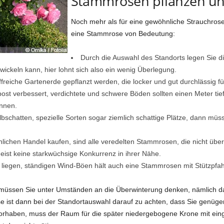
Stammrosen pflanzen un
Noch mehr als für eine gewöhnliche Strauchrose 
eine Stammrose von Bedeutung:
Durch die Auswahl des Standorts legen Sie 
wickeln kann, hier lohnt sich also ein wenig Überlegung.
reiche Gartenerde gepflanzt werden, die locker und gut durchlässig für
st verbessert, verdichtete und schwere Böden sollten einen Meter ti
önnen.
hatten, spezielle Sorten sogar ziemlich schattige Plätze, dann müss
ichen Handel kaufen, sind alle veredelten Stammrosen, die nicht über
ist keine starkwüchsige Konkurrenz in ihrer Nähe.
 liegen, ständigen Wind-Böen hält auch eine Stammrosen mit Stützpfahl
 müssen Sie unter Umständen an die Überwinterung denken, nämlich d
e ist dann bei der Standortauswahl darauf zu achten, dass Sie genüge
vorhaben, muss der Raum für die später niedergebogene Krone mit ein