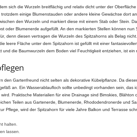
 sich die Wurzeln breitflächig und relativ dicht unter der Oberfläche 
trotzdem einige Blumenstauden oder andere kleine Gewächse dort anp
ischen den Wurzeln und markiert diese mit einem Stab oder Stein. Dar
st oder Blumenerde aufgefüllt. An den markierten Stellen können nun
für, denn diesen vertragen die Wurzeln des Spitzahorns als Belag nic
e leere Fläche unter dem Spitzahorn ist gefüllt mit einer fantasievollen
t und die Baumwurzeln dem Boden viel Feuchtigkeit entziehen, ist ein
pflegen
rn den Gartenfreund nicht selten als dekorative Kübelpflanze. Da dieser
gefäß an. Ein Wasserablaufloch sollte unbedingt vorhanden sein, das i
wird. Praktische Materialien für eine Drainage sind Bimskies, Blähton
leichen Teilen aus Gartenerde, Blumenerde, Rhododendronerde und Sand
 Pflege, wird der Spitzahorn für viele Jahre Balkon und Terrasse sc
t halten.
en lassen.