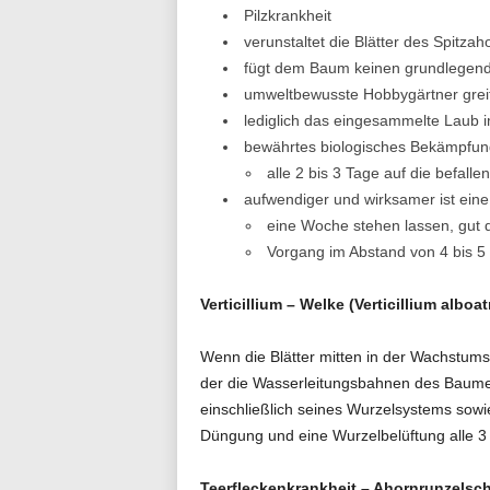
Pilzkrankheit
verunstaltet die Blätter des Spitza
fügt dem Baum keinen grundlegen
umweltbewusste Hobbygärtner greif
lediglich das eingesammelte Laub i
bewährtes biologisches Bekämpfung
alle 2 bis 3 Tage auf die befall
aufwendiger und wirksamer ist eine
eine Woche stehen lassen, gut 
Vorgang im Abstand von 4 bis 5
Verticillium – Welke (Verticillium alboa
Wenn die Blätter mitten in der Wachstumsp
der die Wasserleitungsbahnen des Baumes 
einschließlich seines Wurzelsystems sow
Düngung und eine Wurzelbelüftung alle 3 
Teerfleckenkrankheit – Ahornrunzelsch