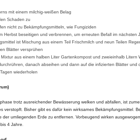
horns mit einem milchig-weißen Belag
den Schaden zu
en nicht zu Bekämpfungsmitteln, wie Fungiziden
m Herbst beseitigen und verbrennen, um erneuten Befall im nächsten 
smittel ist Mischung aus einem Teil Frischmilch und neun Teilen Reg
enen Blätter versprühen
 Mixtur aus einem halben Liter Gartenkompost und zweieinhalb Litern
durchrühren, danach abseihen und dann auf die infizierten Blätter un
 Tagen wiederholen
trum)
hase trotz ausreichender Bewässerung welken und abfallen, ist zumeist
verstopft. Bisher gibt es dafür kein wirksames Bekämpfungsmittel. Be
ie der umliegenden Erde zu entfernen. Vorbeugend wirken ausgewoge
bis 4 Jahre.
orf