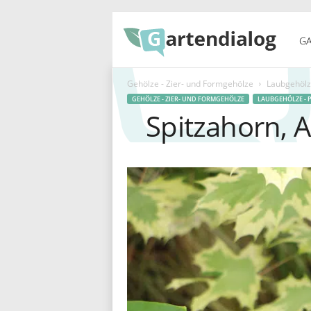
G
GA
Gehölze - Zier- und Formgehölze
Laubgehölze
a
GEHÖLZE - ZIER- UND FORMGEHÖLZE
LAUBGEHÖLZE - 
Spitzahorn, A
r
t
e