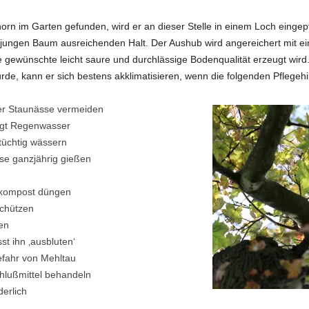
orn im Garten gefunden, wird er an dieser Stelle in einem Loch eingepf
m jungen Baum ausreichenden Halt. Der Aushub wird angereichert mit 
gewünschte leicht saure und durchlässige Bodenqualität erzeugt wird
de, kann er sich bestens akklimatisieren, wenn die folgenden Pflegeh
ber Staunässe vermeiden
gt Regenwasser
tüchtig wässern
se ganzjährig gießen
enkompost düngen
schützen
en
t ihn ‚ausbluten‘
efahr von Mehltau
lußmittel behandeln
derlich