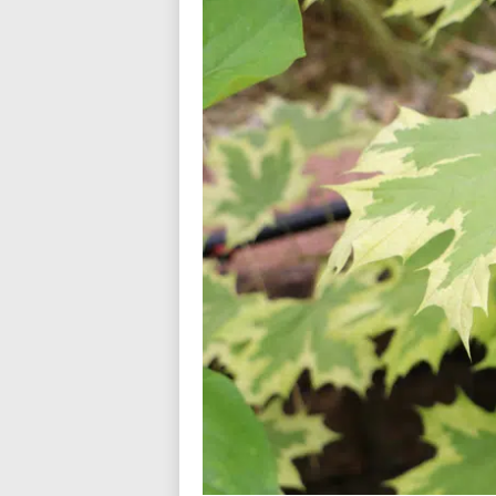
n
d
i
a
l
o