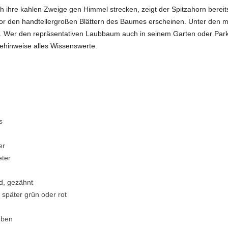
ihre kahlen Zweige gen Himmel strecken, zeigt der Spitzahorn bereit
 vor den handtellergroßen Blättern des Baumes erscheinen. Unter den m
n. Wer den repräsentativen Laubbaum auch in seinem Garten oder Park
ehinweise alles Wissenswerte.
s
er
ter
nd, gezähnt
, später grün oder rot
uben