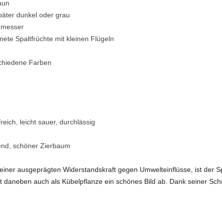
aun
später dunkel oder grau
hmesser
ete Spaltfrüchte mit kleinen Flügeln
chiedene Farben
reich, leicht sauer, durchlässig
end, schöner Zierbaum
einer ausgeprägten Widerstandskraft gegen Umwelteinflüsse, ist der Sp
 daneben auch als Kübelpflanze ein schönes Bild ab. Dank seiner Schni