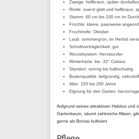
Zweige: hellbraun, später dunkelbr
Rinde: zuerst glatt und hellbraun, 
Stamm: 60 cm bis 100 cm im Durc
Früchte: kleine, paarweise angeordn
Fruchtreife: Oktober
Laub: sommergrün, im Herbst vers
Schnittverträglichkeit: gut
Wurzelsystem: Herzwurzler
Winterhärte: bis -32° Celsius
Standort: sonnig bis halbschattig
Bodenqualität: tiefgründig, nährstoff
Alter: 150 bis 200 Jahre
Eignung für den Garten: hervorrag
Aufgrund seines attraktiven Habitus und s
Gartenbaum, säumt zahlreiche Alleen, gibt
gerne als Bonsai kultiviert.
Pflege