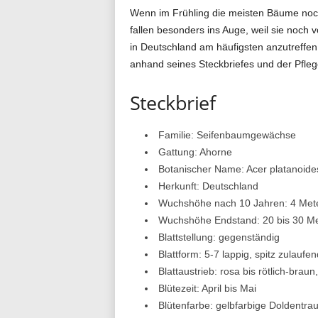
Wenn im Frühling die meisten Bäume noch 
g
fallen besonders ins Auge, weil sie noch
in Deutschland am häufigsten anzutreffe
anhand seines Steckbriefes und der Pfleg
.
Steckbrief
Familie: Seifenbaumgewächse
d
Gattung: Ahorne
Botanischer Name: Acer platanoide
Herkunft: Deutschland
e
Wuchshöhe nach 10 Jahren: 4 Met
Wuchshöhe Endstand: 20 bis 30 Me
Blattstellung: gegenständig
Blattform: 5-7 lappig, spitz zulaufe
Blattaustrieb: rosa bis rötlich-braun
Blütezeit: April bis Mai
Blütenfarbe: gelbfarbige Doldentra