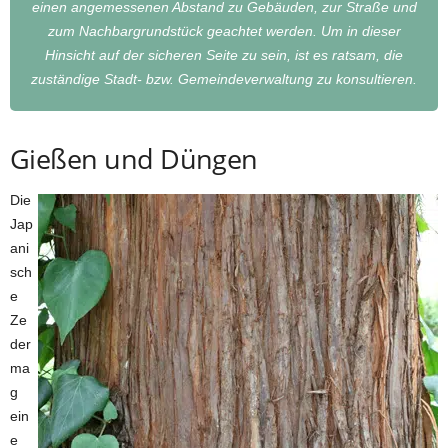
einen angemessenen Abstand zu Gebäuden, zur Straße und
zum Nachbargrundstück geachtet werden. Um in dieser
Hinsicht auf der sicheren Seite zu sein, ist es ratsam, die
zuständige Stadt- bzw. Gemeindeverwaltung zu konsultieren.
Gießen und Düngen
Die
Jap
ani
sch
e
Ze
der
ma
g
ein
e