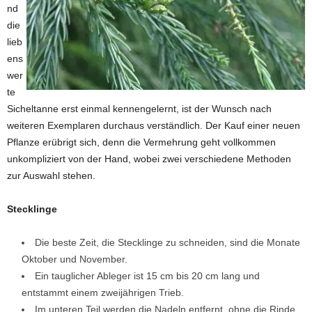
nd
die
lieb
ens
wer
te
Sicheltanne erst einmal kennengelernt, ist der Wunsch nach
weiteren Exemplaren durchaus verständlich. Der Kauf einer neuen
Pflanze erübrigt sich, denn die Vermehrung geht vollkommen
unkompliziert von der Hand, wobei zwei verschiedene Methoden
zur Auswahl stehen.
Stecklinge
Die beste Zeit, die Stecklinge zu schneiden, sind die Monate
Oktober und November.
Ein tauglicher Ableger ist 15 cm bis 20 cm lang und
entstammt einem zweijährigen Trieb.
Im unteren Teil werden die Nadeln entfernt, ohne die Rinde