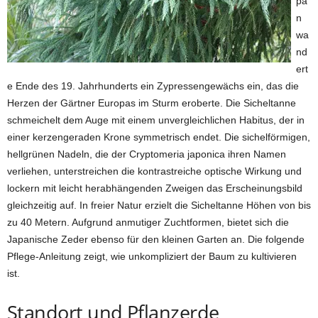
pa
n
wa
nd
ert
e Ende des 19. Jahrhunderts ein Zypressengewächs ein, das die
Herzen der Gärtner Europas im Sturm eroberte. Die Sicheltanne
schmeichelt dem Auge mit einem unvergleichlichen Habitus, der in
einer kerzengeraden Krone symmetrisch endet. Die sichelförmigen,
hellgrünen Nadeln, die der Cryptomeria japonica ihren Namen
verliehen, unterstreichen die kontrastreiche optische Wirkung und
lockern mit leicht herabhängenden Zweigen das Erscheinungsbild
gleichzeitig auf. In freier Natur erzielt die Sicheltanne Höhen von bis
zu 40 Metern. Aufgrund anmutiger Zuchtformen, bietet sich die
Japanische Zeder ebenso für den kleinen Garten an. Die folgende
Pflege-Anleitung zeigt, wie unkompliziert der Baum zu kultivieren
ist.
Standort und Pflanzerde