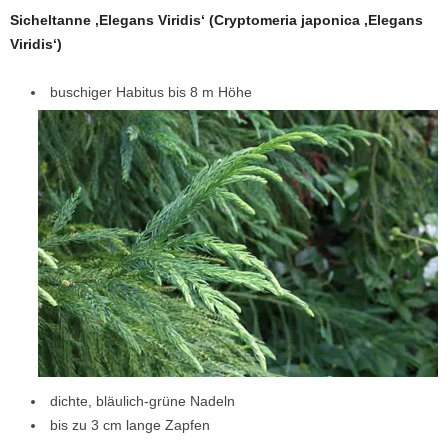
Sicheltanne ‚Elegans Viridis‘ (Cryptomeria japonica ‚Elegans
Viridis‘)
buschiger Habitus bis 8 m Höhe
dichte, bläulich-grüne Nadeln
bis zu 3 cm lange Zapfen