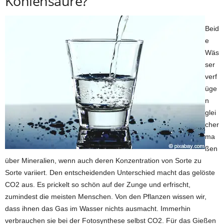
Kohlensäure?
Beid
e
Wäs
ser
verf
üge
n
glei
cher
ma
ßen
über Mineralien, wenn auch deren Konzentration von Sorte zu
Sorte variiert. Den entscheidenden Unterschied macht das gelöste
CO2 aus. Es prickelt so schön auf der Zunge und erfrischt,
zumindest die meisten Menschen. Von den Pflanzen wissen wir,
dass ihnen das Gas im Wasser nichts ausmacht. Immerhin
verbrauchen sie bei der Fotosynthese selbst CO2. Für das Gießen