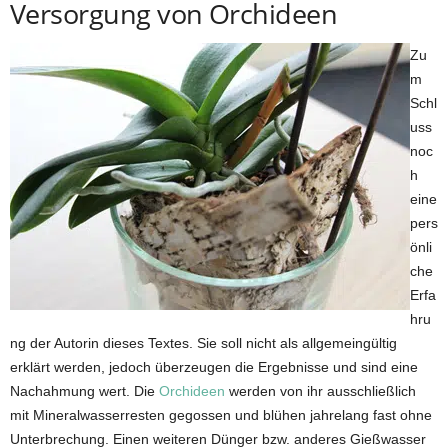
Versorgung von Orchideen
Zu
m
Schl
uss
noc
h
eine
pers
önli
che
Erfa
hru
ng der Autorin dieses Textes. Sie soll nicht als allgemeingültig
erklärt werden, jedoch überzeugen die Ergebnisse und sind eine
Nachahmung wert. Die
Orchideen
werden von ihr ausschließlich
mit Mineralwasserresten gegossen und blühen jahrelang fast ohne
Unterbrechung. Einen weiteren Dünger bzw. anderes Gießwasser