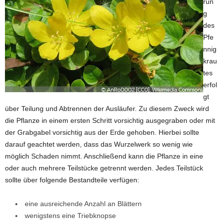
run
g
des
Pfe
nnig
krau
tes
erfol
gt
über Teilung und Abtrennen der Ausläufer. Zu diesem Zweck wird
die Pflanze in einem ersten Schritt vorsichtig ausgegraben oder mit
der Grabgabel vorsichtig aus der Erde gehoben. Hierbei sollte
darauf geachtet werden, dass das Wurzelwerk so wenig wie
möglich Schaden nimmt. Anschließend kann die Pflanze in eine
oder auch mehrere Teilstücke getrennt werden. Jedes Teilstück
sollte über folgende Bestandteile verfügen:
eine ausreichende Anzahl an Blättern
wenigstens eine Triebknopse