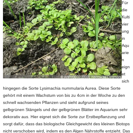
Für
die
Kulti
vier
ung
in
Aqu
arie
n
eign
et
sich
hingegen die Sorte Lysimachia nummularia Aurea. Diese Sorte
gehört mit einem Wachstum von bis zu 4cm in der Woche zu den
schnell wachsenden Pflanzen und sieht aufgrund seines
gelbgrünen Stängels und der gelbgrünen Blätter im Aquarium sehr
dekorativ aus. Hier eignet sich die Sorte zur Erstbepflanzung und
sorgt dafür, dass das biologische Gleichgewicht des kleinen Biotops
nicht verschoben wird, indem es den Algen Nährstoffe entzieht. Das