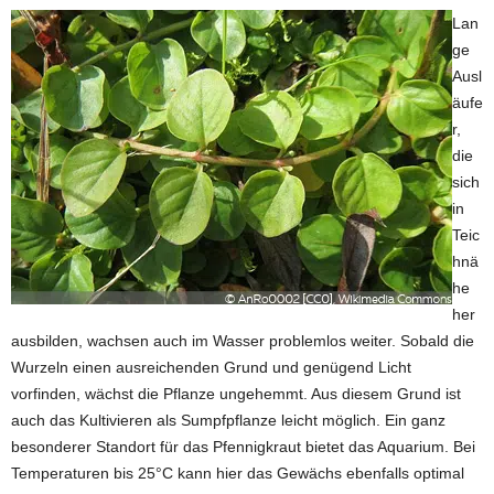
Lan
ge
Ausl
äufe
r,
die
sich
in
Teic
hnä
he
her
ausbilden, wachsen auch im Wasser problemlos weiter. Sobald die
Wurzeln einen ausreichenden Grund und genügend Licht
vorfinden, wächst die Pflanze ungehemmt. Aus diesem Grund ist
auch das Kultivieren als Sumpfpflanze leicht möglich. Ein ganz
besonderer Standort für das Pfennigkraut bietet das Aquarium. Bei
Temperaturen bis 25°C kann hier das Gewächs ebenfalls optimal