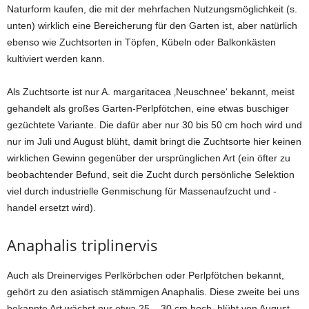
Naturform kaufen, die mit der mehrfachen Nutzungsmöglichkeit (s.
unten) wirklich eine Bereicherung für den Garten ist, aber natürlich
ebenso wie Zuchtsorten in Töpfen, Kübeln oder Balkonkästen
kultiviert werden kann.
Als Zuchtsorte ist nur A. margaritacea ‚Neuschnee‘ bekannt, meist
gehandelt als großes Garten-Perlpfötchen, eine etwas buschiger
gezüchtete Variante. Die dafür aber nur 30 bis 50 cm hoch wird und
nur im Juli und August blüht, damit bringt die Zuchtsorte hier keinen
wirklichen Gewinn gegenüber der ursprünglichen Art (ein öfter zu
beobachtender Befund, seit die Zucht durch persönliche Selektion
viel durch industrielle Genmischung für Massenaufzucht und -
handel ersetzt wird).
Anaphalis triplinervis
Auch als Dreinerviges Perlkörbchen oder Perlpfötchen bekannt,
gehört zu den asiatisch stämmigen Anaphalis. Diese zweite bei uns
bekannte Art wächst nur etwa 25 – 30 cm hoch, blüht von August