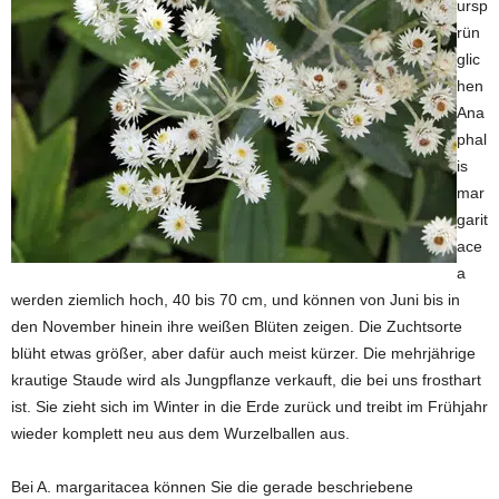
ursp
rün
glic
hen
Ana
phal
is
mar
garit
ace
a
werden ziemlich hoch, 40 bis 70 cm, und können von Juni bis in
den November hinein ihre weißen Blüten zeigen. Die Zuchtsorte
blüht etwas größer, aber dafür auch meist kürzer. Die mehrjährige
krautige Staude wird als Jungpflanze verkauft, die bei uns frosthart
ist. Sie zieht sich im Winter in die Erde zurück und treibt im Frühjahr
wieder komplett neu aus dem Wurzelballen aus.
Bei A. margaritacea können Sie die gerade beschriebene