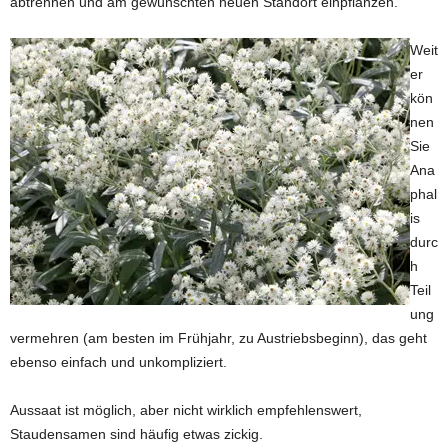
abtrennen und am gewünschten neuen Standort einpflanzen.
Weit
er
kön
nen
Sie
Ana
phal
is
durc
h
Teil
ung
vermehren (am besten im Frühjahr, zu Austriebsbeginn), das geht
ebenso einfach und unkompliziert.
Aussaat ist möglich, aber nicht wirklich empfehlenswert,
Staudensamen sind häufig etwas zickig.