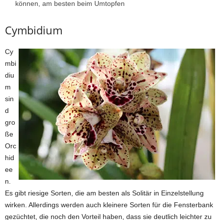
können, am besten beim Umtopfen
Cymbidium
Cy
mbi
diu
m
sin
d
gro
ße
Orc
hid
ee
n.
Es gibt riesige Sorten, die am besten als Solitär in Einzelstellung
wirken. Allerdings werden auch kleinere Sorten für die Fensterbank
gezüchtet, die noch den Vorteil haben, dass sie deutlich leichter zu