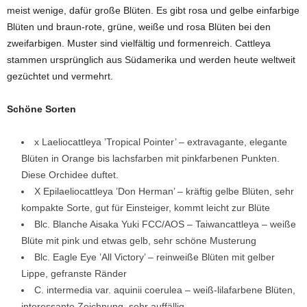
meist wenige, dafür große Blüten. Es gibt rosa und gelbe einfarbige
Blüten und braun-rote, grüne, weiße und rosa Blüten bei den
zweifarbigen. Muster sind vielfältig und formenreich. Cattleya
stammen ursprünglich aus Südamerika und werden heute weltweit
gezüchtet und vermehrt.
Schöne Sorten
x Laeliocattleya ’Tropical Pointer’ – extravagante, elegante
Blüten in Orange bis lachsfarben mit pinkfarbenen Punkten.
Diese Orchidee duftet.
X Epilaeliocattleya ’Don Herman’ – kräftig gelbe Blüten, sehr
kompakte Sorte, gut für Einsteiger, kommt leicht zur Blüte
Blc. Blanche Aisaka Yuki FCC/AOS – Taiwancattleya – weiße
Blüte mit pink und etwas gelb, sehr schöne Musterung
Blc. Eagle Eye ’All Victory’ – reinweiße Blüten mit gelber
Lippe, gefranste Ränder
C. intermedia var. aquinii coerulea – weiß-lilafarbene Blüten,
interessante Zeichnung, sehr auffällig