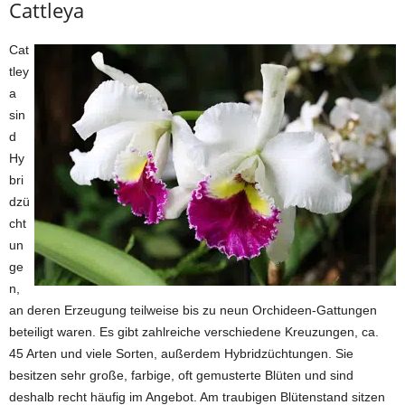
Cattleya
Cat
tley
a
sin
d
Hy
bri
dzü
cht
un
ge
n,
an deren Erzeugung teilweise bis zu neun Orchideen-Gattungen
beteiligt waren. Es gibt zahlreiche verschiedene Kreuzungen, ca.
45 Arten und viele Sorten, außerdem Hybridzüchtungen. Sie
besitzen sehr große, farbige, oft gemusterte Blüten und sind
deshalb recht häufig im Angebot. Am traubigen Blütenstand sitzen