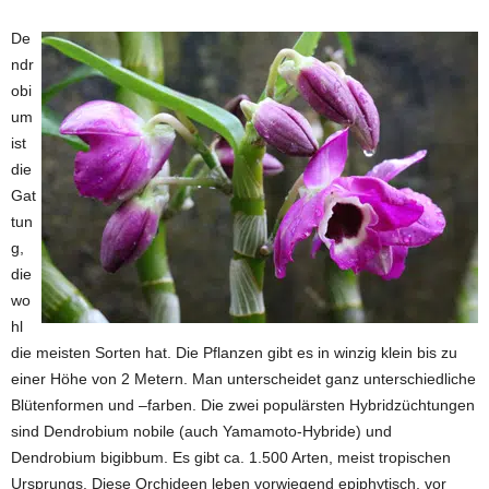
De
ndr
obi
um
ist
die
Gat
tun
g,
die
wo
hl
die meisten Sorten hat. Die Pflanzen gibt es in winzig klein bis zu
einer Höhe von 2 Metern. Man unterscheidet ganz unterschiedliche
Blütenformen und –farben. Die zwei populärsten Hybridzüchtungen
sind Dendrobium nobile (auch Yamamoto-Hybride) und
Dendrobium bigibbum. Es gibt ca. 1.500 Arten, meist tropischen
Ursprungs. Diese Orchideen leben vorwiegend epiphytisch, vor