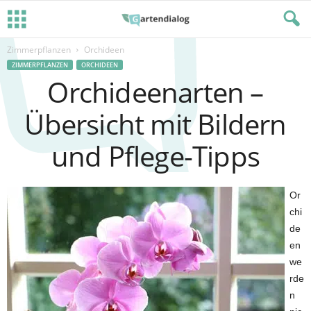
Zimmerpflanzen
Orchideen
ZIMMERPFLANZEN
ORCHIDEEN
Orchideenarten –
Übersicht mit Bildern
und Pflege-Tipps
Or
chi
de
en
we
rde
n