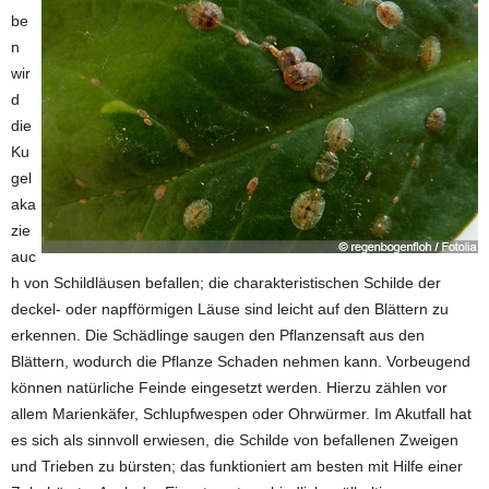
be
n
wir
d
die
Ku
gel
aka
zie
auc
h von Schildläusen befallen; die charakteristischen Schilde der
deckel- oder napfförmigen Läuse sind leicht auf den Blättern zu
erkennen. Die Schädlinge saugen den Pflanzensaft aus den
Blättern, wodurch die Pflanze Schaden nehmen kann. Vorbeugend
können natürliche Feinde eingesetzt werden. Hierzu zählen vor
allem Marienkäfer, Schlupfwespen oder Ohrwürmer. Im Akutfall hat
es sich als sinnvoll erwiesen, die Schilde von befallenen Zweigen
und Trieben zu bürsten; das funktioniert am besten mit Hilfe einer