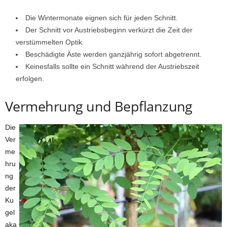
Die Wintermonate eignen sich für jeden Schnitt.
Der Schnitt vor Austriebsbeginn verkürzt die Zeit der
verstümmelten Optik.
Beschädigte Äste werden ganzjährig sofort abgetrennt.
Keinesfalls sollte ein Schnitt während der Austriebszeit
erfolgen.
Vermehrung und Bepflanzung
Die
Ver
me
hru
ng
der
Ku
gel
aka