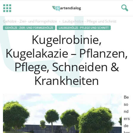
Gehölze - Zier- und Formgehölze
Laubgehölze - Pflege und Schnitt
GEHÖLZE - ZIER- UND FORMGEHÖLZE
LAUBGEHÖLZE - PFLEGE UND SCHNITT
Kugelrobinie,
Kugelakazie – Pflanzen,
Pflege, Schneiden &
Krankheiten
Be
so
nd
ers
de
kor