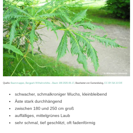
Quelle:
Baummapper
,
Bergpark Wilhelmshöhe – Baum 166 2020-06-17
, Bearbeitet von Gartendialog,
CC BY-SA 3.0 DE
schwacher, schmalkroniger Wuchs, kleinbleibend
Äste stark durchhängend
zwischen 180 und 250 cm groß
auffälliges, mittelgrünes Laub
sehr schmal, tief geschlitzt, oft fadenförmig