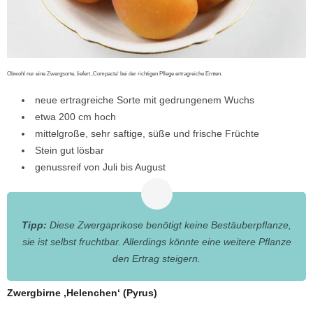
Obwohl nur eine Zwergsorte, liefert ‚Compacta‘ bei der richtigen Pflege ertragreiche Ernten.
neue ertragreiche Sorte mit gedrungenem Wuchs
etwa 200 cm hoch
mittelgroße, sehr saftige, süße und frische Früchte
Stein gut lösbar
genussreif von Juli bis August
Tipp:
Diese Zwergaprikose benötigt keine Bestäuberpflanze,
sie ist selbst fruchtbar. Allerdings könnte eine weitere Pflanze
den Ertrag steigern.
Zwergbirne ‚Helenchen‘
(Pyrus)