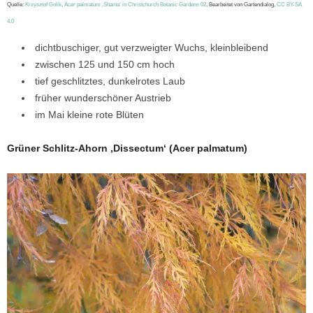
Quelle:
Krzysztof Golik
,
Acer palmatum ‚Shaina‘ in Christchurch Botanic Gardens 02
, Bearbeitet von Gartendialog,
CC BY-SA
4.0
dichtbuschiger, gut verzweigter Wuchs, kleinbleibend
zwischen 125 und 150 cm hoch
tief geschlitztes, dunkelrotes Laub
früher wunderschöner Austrieb
im Mai kleine rote Blüten
Grüner Schlitz-Ahorn ‚Dissectum‘ (Acer palmatum)