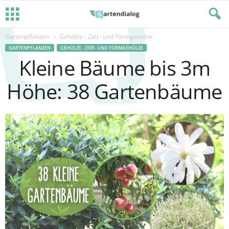
Gartenpflanzen
Gehölze - Zier- und Formgehölze
GARTENPFLANZEN
GEHÖLZE - ZIER- UND FORMGEHÖLZE
Kleine Bäume bis 3m
Höhe: 38 Gartenbäume