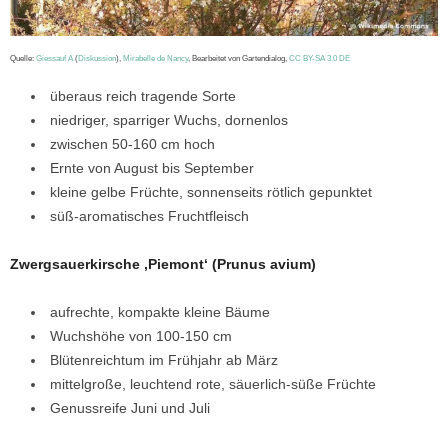
Quelle:
Giessauf A
(
Diskussion
),
Mirabelle de Nancy
, Bearbeitet von Gartendialog,
CC BY-SA 3.0 DE
überaus reich tragende Sorte
niedriger, sparriger Wuchs, dornenlos
zwischen 50-160 cm hoch
Ernte von August bis September
kleine gelbe Früchte, sonnenseits rötlich gepunktet
süß-aromatisches Fruchtfleisch
Zwergsauerkirsche ‚Piemont‘ (Prunus avium)
aufrechte, kompakte kleine Bäume
Wuchshöhe von 100-150 cm
Blütenreichtum im Frühjahr ab März
mittelgroße, leuchtend rote, säuerlich-süße Früchte
Genussreife Juni und Juli