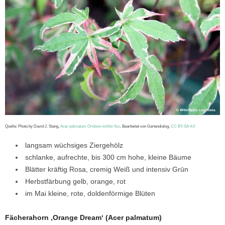
Quelle: Photo by David J. Stang,
Acer palmatum Oridono nishiki 0zz
, Bearbeitet von Gartendialog,
CC BY-SA 4.0
langsam wüchsiges Ziergehölz
schlanke, aufrechte, bis 300 cm hohe, kleine Bäume
Blätter kräftig Rosa, cremig Weiß und intensiv Grün
Herbstfärbung gelb, orange, rot
im Mai kleine, rote, doldenförmige Blüten
Fächerahorn ‚Orange Dream‘ (Acer palmatum)