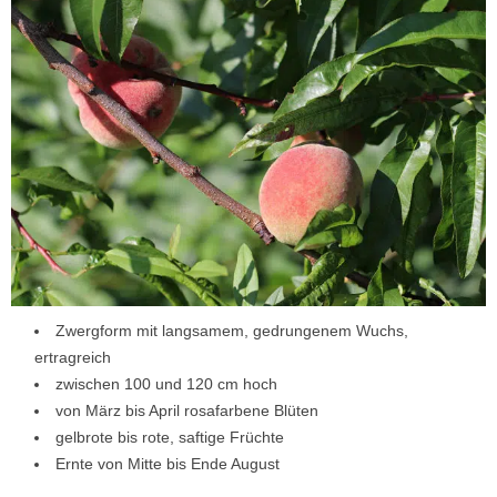
Zwergform mit langsamem, gedrungenem Wuchs,
ertragreich
zwischen 100 und 120 cm hoch
von März bis April rosafarbene Blüten
gelbrote bis rote, saftige Früchte
Ernte von Mitte bis Ende August