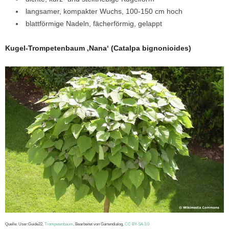
langsamer, kompakter Wuchs, 100-150 cm hoch
blattförmige Nadeln, fächerförmig, gelappt
Kugel-Trompetenbaum ‚Nana‘ (Catalpa bignonioides)
Quelle: User:Guide22,
Trompetenbaum
, Bearbeitet von Gartendialog,
CC BY-SA 3.0