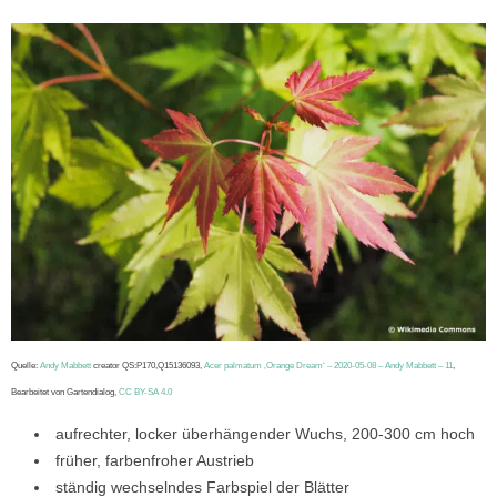
Quelle:
Andy Mabbett
creator QS:P170,Q15136093,
Acer palmatum ‚Orange Dream‘ – 2020-05-08 – Andy Mabbett – 11
,
Bearbeitet von Gartendialog,
CC BY-SA 4.0
aufrechter, locker überhängender Wuchs, 200-300 cm hoch
früher, farbenfroher Austrieb
ständig wechselndes Farbspiel der Blätter