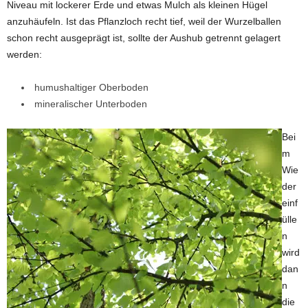
Niveau mit lockerer Erde und etwas Mulch als kleinen Hügel
anzuhäufeln. Ist das Pflanzloch recht tief, weil der Wurzelballen
schon recht ausgeprägt ist, sollte der Aushub getrennt gelagert
werden:
humushaltiger Oberboden
mineralischer Unterboden
Bei
m
Wie
der
einf
ülle
n
wird
dan
n
die