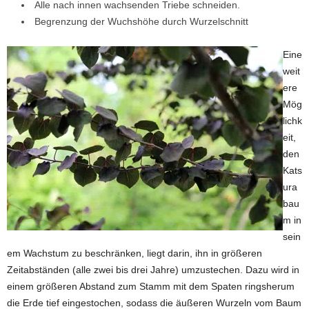
Alle nach innen wachsenden Triebe schneiden.
Begrenzung der Wuchshöhe durch Wurzelschnitt
Eine
weit
ere
Mög
lichk
eit,
den
Kats
ura
bau
m in
sein
em Wachstum zu beschränken, liegt darin, ihn in größeren
Zeitabständen (alle zwei bis drei Jahre) umzustechen. Dazu wird in
einem größeren Abstand zum Stamm mit dem Spaten ringsherum
die Erde tief eingestochen, sodass die äußeren Wurzeln vom Baum