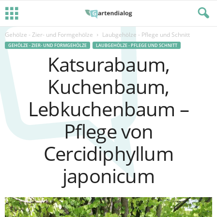
Gehölze - Zier- und Formgehölze
Laubgehölze - Pflege und Schnitt
GEHÖLZE - ZIER- UND FORMGEHÖLZE
LAUBGEHÖLZE - PFLEGE UND SCHNITT
Katsurabaum,
Kuchenbaum,
Lebkuchenbaum –
Pflege von
Cercidiphyllum
japonicum