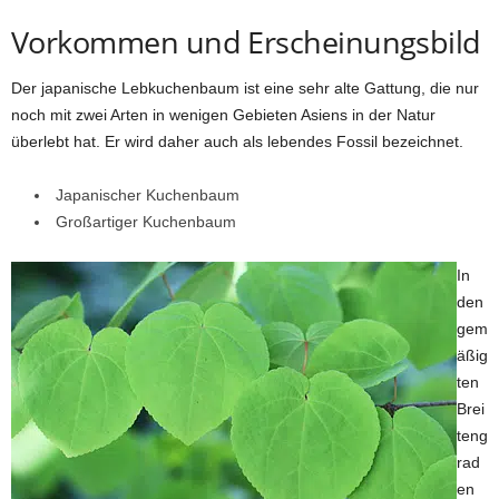
Vorkommen und Erscheinungsbild
Der japanische Lebkuchenbaum ist eine sehr alte Gattung, die nur
noch mit zwei Arten in wenigen Gebieten Asiens in der Natur
überlebt hat. Er wird daher auch als lebendes Fossil bezeichnet.
Japanischer Kuchenbaum
Großartiger Kuchenbaum
In
den
gem
äßig
ten
Brei
teng
rad
en