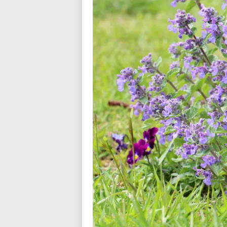
n
d
i
a
l
o