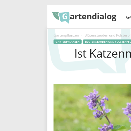
G
GA
Gartenpflanzen
Blütenstauden und Polsterp
a
GARTENPFLANZEN
BLÜTENSTAUDEN UND POLSTERPF
Ist Katzen
r
t
e