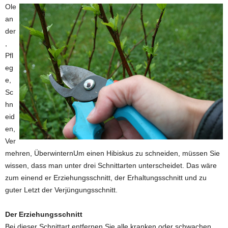
Ole
an
der
,
Pfl
eg
e,
Sc
hn
eid
en,
Ver
mehren, ÜberwinternUm einen Hibiskus zu schneiden, müssen Sie
wissen, dass man unter drei Schnittarten unterscheidet. Das wäre
zum einend er Erziehungsschnitt, der Erhaltungsschnitt und zu
guter Letzt der Verjüngungsschnitt.
Der Erziehungsschnitt
Bei dieser Schnittart entfernen Sie alle kranken oder schwachen