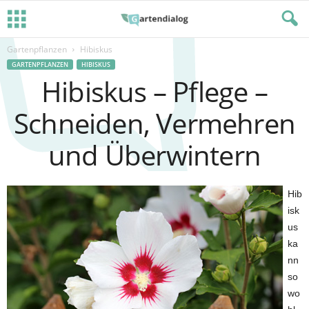
Gartenpflanzen
Hibiskus
GARTENPFLANZEN
HIBISKUS
Hibiskus – Pflege –
Schneiden, Vermehren
und Überwintern
Hib
isk
us
ka
nn
so
wo