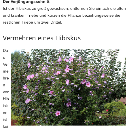
Der Verjüngungsschnitt
Ist der Hibiskus zu groß gewachsen, entfernen Sie einfach die alten
und kranken Triebe und kürzen die Pflanze beziehungsweise die
restlichen Triebe um zwei Drittel.
Vermehren eines Hibiskus
Da
s
Ver
me
hre
n
von
Hib
isk
en
ist
kei