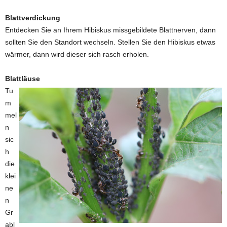
Blattverdickung
Entdecken Sie an Ihrem Hibiskus missgebildete Blattnerven, dann
sollten Sie den Standort wechseln. Stellen Sie den Hibiskus etwas
wärmer, dann wird dieser sich rasch erholen.
Blattläuse
Tu
m
mel
n
sic
h
die
klei
ne
n
Gr
abl