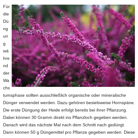
Für
die
Dü
ng
un
g
wä
hre
nd
der
Wa
chs
tumsphase sollten ausschließlich organische oder mineralische
Dünger verwendet werden. Dazu gehören besielsweise Hornspäne.
Die erste Düngung der Heide erfolgt bereits bei ihrer Pflanzung.
Dabei können 30 Gramm direkt ins Pflanzloch gegeben werden.
Danach wird das nächste Mal nach dem Schnitt nach gedüngt.
Dann können 50 g Düngemittel pro Pflanze gegeben werden. Diese