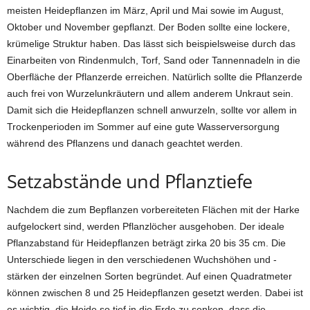
meisten Heidepflanzen im März, April und Mai sowie im August,
Oktober und November gepflanzt. Der Boden sollte eine lockere,
krümelige Struktur haben. Das lässt sich beispielsweise durch das
Einarbeiten von Rindenmulch, Torf, Sand oder Tannennadeln in die
Oberfläche der Pflanzerde erreichen. Natürlich sollte die Pflanzerde
auch frei von Wurzelunkräutern und allem anderem Unkraut sein.
Damit sich die Heidepflanzen schnell anwurzeln, sollte vor allem in
Trockenperioden im Sommer auf eine gute Wasserversorgung
während des Pflanzens und danach geachtet werden.
Setzabstände und Pflanztiefe
Nachdem die zum Bepflanzen vorbereiteten Flächen mit der Harke
aufgelockert sind, werden Pflanzlöcher ausgehoben. Der ideale
Pflanzabstand für Heidepflanzen beträgt zirka 20 bis 35 cm. Die
Unterschiede liegen in den verschiedenen Wuchshöhen und -
stärken der einzelnen Sorten begründet. Auf einen Quadratmeter
können zwischen 8 und 25 Heidepflanzen gesetzt werden. Dabei ist
es wichtig, die Heide so tief in die Erde zu senken, dass die