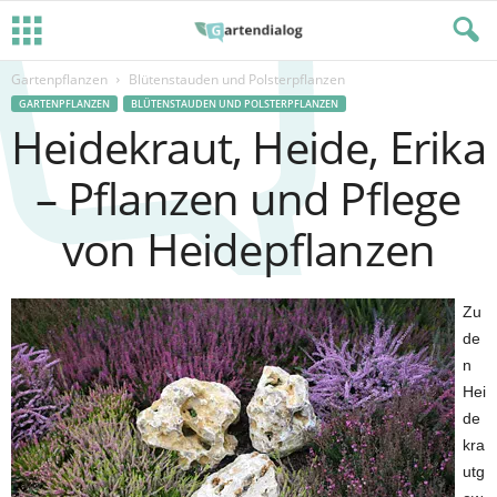
Gartenpflanzen
Blütenstauden und Polsterpflanzen
GARTENPFLANZEN
BLÜTENSTAUDEN UND POLSTERPFLANZEN
Heidekraut, Heide, Erika
– Pflanzen und Pflege
von Heidepflanzen
Zu
de
n
Hei
de
kra
utg