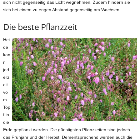
sich nicht gegenseitig das Licht wegnehmen. Zudem hindern sie
sich bei einem zu engen Abstand gegenseitig am Wachsen.
Die beste Pflanzzeit
Hei
de
kan
n
jed
erz
eit
vo
m
Top
f in
die
Erde gepflanzt werden. Die günstigsten Pflanzzeiten sind jedoch
das Frühjahr und der Herbst. Dementsprechend werden auch die