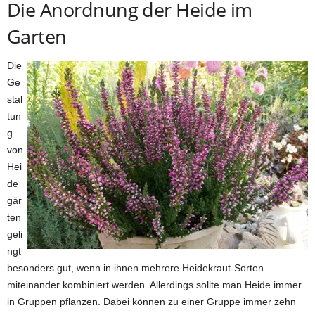
Die Anordnung der Heide im
Garten
Die
Ge
stal
tun
g
von
Hei
de
gär
ten
geli
ngt
besonders gut, wenn in ihnen mehrere Heidekraut-Sorten
miteinander kombiniert werden. Allerdings sollte man Heide immer
in Gruppen pflanzen. Dabei können zu einer Gruppe immer zehn