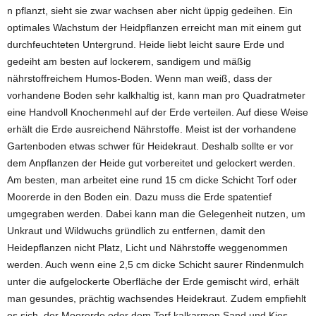
n pflanzt, sieht sie zwar wachsen aber nicht üppig gedeihen. Ein
optimales Wachstum der Heidpflanzen erreicht man mit einem gut
durchfeuchteten Untergrund. Heide liebt leicht saure Erde und
gedeiht am besten auf lockerem, sandigem und mäßig
nährstoffreichem Humos-Boden. Wenn man weiß, dass der
vorhandene Boden sehr kalkhaltig ist, kann man pro Quadratmeter
eine Handvoll Knochenmehl auf der Erde verteilen. Auf diese Weise
erhält die Erde ausreichend Nährstoffe. Meist ist der vorhandene
Gartenboden etwas schwer für Heidekraut. Deshalb sollte er vor
dem Anpflanzen der Heide gut vorbereitet und gelockert werden.
Am besten, man arbeitet eine rund 15 cm dicke Schicht Torf oder
Moorerde in den Boden ein. Dazu muss die Erde spatentief
umgegraben werden. Dabei kann man die Gelegenheit nutzen, um
Unkraut und Wildwuchs gründlich zu entfernen, damit den
Heidepflanzen nicht Platz, Licht und Nährstoffe weggenommen
werden. Auch wenn eine 2,5 cm dicke Schicht saurer Rindenmulch
unter die aufgelockerte Oberfläche der Erde gemischt wird, erhält
man gesundes, prächtig wachsendes Heidekraut. Zudem empfiehlt
es sich, der Moorerde oder dem Torf kalkarmen Sand und Kies