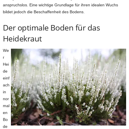
anspruchslos. Eine wichtige Grundlage für ihren idealen Wuchs
bildet jedoch die Beschaffenheit des Bodens.
Der optimale Boden für das
Heidekraut
We
r
Hei
de
einf
ach
in
nor
mal
en
Bo
de