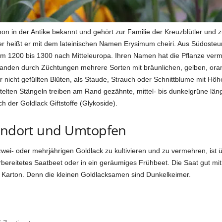
on in der Antike bekannt und gehört zur Familie der Kreuzblütler und z
aber heißt er mit dem lateinischen Namen Erysimum cheiri. Aus Südost
 1200 bis 1300 nach Mitteleuropa. Ihren Namen hat die Pflanze vermut
anden durch Züchtungen mehrere Sorten mit bräunlichen, gelben, orang
der nicht gefüllten Blüten, als Staude, Strauch oder Schnittblume mit H
telten Stängeln treiben am Rand gezähnte, mittel- bis dunkelgrüne län
 der Goldlack Giftstoffe (Glykoside).
tandort und Umtopfen
zwei- oder mehrjährigen Goldlack zu kultivieren und zu vermehren, ist ü
vorbereitetes Saatbeet oder in ein geräumiges Frühbeet. Die Saat gut mi
er Karton. Denn die kleinen Goldlacksamen sind Dunkelkeimer.