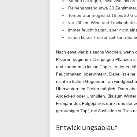
Samen tief legen, etwa zwei bis dre
Reihenabstand etwa 20 Zentimeter
Temperatur möglichst 18 bis 20 Gr
vor kühlem Wind und Trockenheit s
immer feucht halten, aber nicht e
schon kurze Trockenzeit kann Same
Nach etwa vier bis sechs Wochen, wenn da
Pikieren beginnen. Die jungen Pflanzen s
und kommen in kleine Töpfe. In denen kö
Feuchthalten, überwintern. Dabei ist eine
nicht zu kalten Gegenden, an windgeschüt
Überwintern im Freien möglich. Dann ab
Abdecken oder Umhüllen. Bis zum Winter bil
Frühjahr des Folgejahres dankt uns der zw
geräumigen Topf, mit Ausbilden süßlich n
Entwicklungsablauf