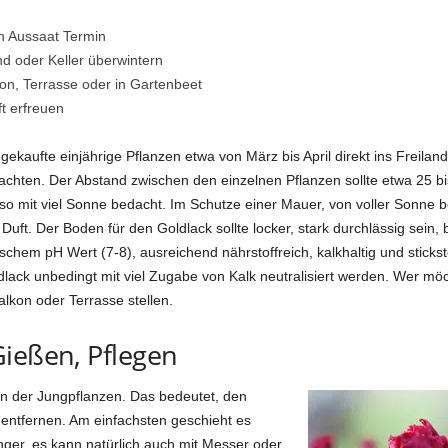
ch Aussaat Termin
nd oder Keller überwintern
on, Terrasse oder in Gartenbeet
ft erfreuen
gekaufte einjährige Pflanzen etwa von März bis April direkt ins Freiland
 achten. Der Abstand zwischen den einzelnen Pflanzen sollte etwa 25 bi
also mit viel Sonne bedacht. Im Schutze einer Mauer, von voller Sonne 
uft. Der Boden für den Goldlack sollte locker, stark durchlässig sein, 
chem pH Wert (7-8), ausreichend nährstoffreich, kalkhaltig und stickst
dlack unbedingt mit viel Zugabe von Kalk neutralisiert werden. Wer mö
lkon oder Terrasse stellen.
Gießen, Pflegen
zen der Jungpflanzen. Das bedeutet, den
 entfernen. Am einfachsten geschieht es
ger, es kann natürlich auch mit Messer oder