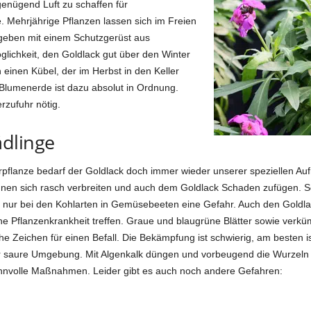
genügend Luft zu schaffen für
. Mehrjährige Pflanzen lassen sich im Freien
geben mit einem Schutzgerüst aus
glichkeit, den Goldlack gut über den Winter
n einen Kübel, der im Herbst in den Keller
lumenerde ist dazu absolut in Ordnung.
rzufuhr nötig.
dlinge
ierpflanze bedarf der Goldlack doch immer wieder unserer speziellen A
nen sich rasch verbreiten und auch dem Goldlack Schaden zufügen. So
t nur bei den Kohlarten in Gemüsebeeten eine Gefahr. Auch den Goldlack
che Pflanzenkrankheit treffen. Graue und blaugrüne Blätter sowie ver
 Zeichen für einen Befall. Die Bekämpfung ist schwierig, am besten ist
nur saure Umgebung. Mit Algenkalk düngen und vorbeugend die Wurzeln 
 sinnvolle Maßnahmen. Leider gibt es auch noch andere Gefahren: