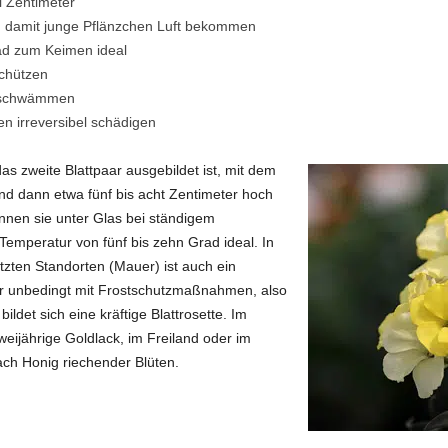
i Zentimeter
, damit junge Pflänzchen Luft bekommen
ad zum Keimen ideal
chützen
inschwämmen
n irreversibel schädigen
s zweite Blattpaar ausgebildet ist, mit dem
ind dann etwa fünf bis acht Zentimeter hoch
nnen sie unter Glas bei ständigem
 Temperatur von fünf bis zehn Grad ideal. In
zten Standorten (Mauer) ist auch ein
er unbedingt mit Frostschutzmaßnahmen, also
det sich eine kräftige Blattrosette. Im
eijährige Goldlack, im Freiland oder im
ach Honig riechender Blüten.