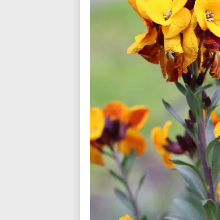
n
d
i
a
l
o