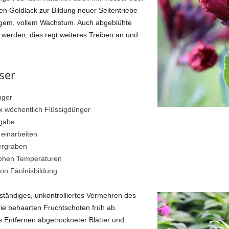
n Goldlack zur Bildung neuer Seitentriebe
chigem, vollem Wachstum. Auch abgeblühte
 werden, dies regt weiteres Treiben an und
ser
nger
x wöchentlich Flüssigdünger
ngabe
 einarbeiten
ergraben
hohen Temperaturen
von Fäulnisbildung
ändiges, unkontrolliertes Vermehren des
ie behaarten Fruchtschoten früh ab.
 Entfernen abgetrockneter Blätter und