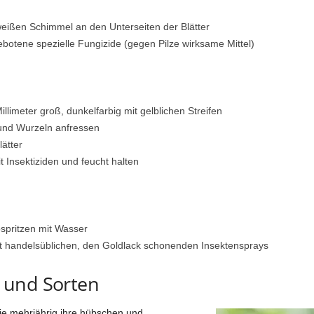
weißen Schimmel an den Unterseiten der Blätter
otene spezielle Fungizide (gegen Pilze wirksame Mittel)
illimeter groß, dunkelfarbig mit gelblichen Streifen
und Wurzeln anfressen
lätter
nsektiziden und feucht halten
spritzen mit Wasser
it handelsüblichen, den Goldlack schonenden Insektensprays
 und Sorten
die mehrjährig ihre hübschen und