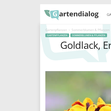
G
GA
Gartenpflanzen
Sommerblumen & Pflanzen
a
GARTENPFLANZEN
SOMMERBLUMEN & PFLANZEN
Goldlack, E
r
t
e