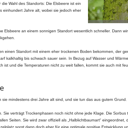
r die Wahl des Standorts: Die Elsbeere ist ein
ls einhundert Jahre alt, wobei sie jedoch eher
eine Elsbeere an einem sonnigen Standort wesentlich schneller. Dann w
ckgehen.
en einen Standort mit einem eher trockenen Boden bekommen, der gerne
rf kalkhaltig bis schwach sauer sein. In Bezug auf Wasser und Wärme is
 ist und die Temperaturen nicht zu weit fallen, kommt sie auch mit f
re
 sie mindestens drei Jahre alt sind, und sie tun das aus gutem Grund.
ich. Sie verträgt Trockenphasen noch nicht ohne jede Klage. Die Sorbus
len Seiten. Sie wird zwar offiziell als „Halblichtbaumart“ eingeordnet,
nzelplatz sorgt dann doch eher für eine optimale positive Entwicklung u