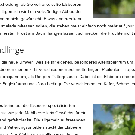
scheidung, ob Sie vollreife, süße Elsbeeren
Eigentlich wird ein vollständiger Abbau der
nden nicht gewünscht. Etwas anderes kann
rmelade mitessen sollen, die stehen meist einfach noch mehr auf „nu
m ersten Frost am Baum hängen lassen, schmecken die Früchte nicht 
dlinge
ür die neue Umwelt, weil sie ihr eigenes, besonderes Artenspektrum um
Elsbeeren dienen z. B. verschiedenen Schmetterlingen, Pfeileulen, Trap
nspannern, als Raupen-Futterpflanze. Dabei ist die Elsbeere eher ei
le Begleitfauna und -flora bedingt. Die verschiedensten Käfer, Schmette
s keine auf die Elsbeere spezialisierten
t sie wie jede Mehlbeere kein Gewächs für ein
nd gefährdet ist. Die allgemein auftretenden
und Witterungsunbilden steckt die Elsbeere
ut weg. Nur Wühlmäuse sollten irgendwann