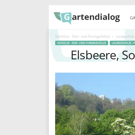
G
GA
Gehölze - Zier- und Formgehölze
Laubgehölze
a
GEHÖLZE - ZIER- UND FORMGEHÖLZE
LAUBGEHÖLZE - 
Elsbeere, S
r
t
e