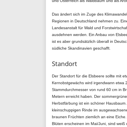
und Österreich als Waldbaum und als Arom
Das ändert sich im Zuge des Klimawandels
Regionen in Deutschland nehmen zu. Eine
Landesanstalt für Wald und Forstwirtscha
ausdehnen werden. Ein Anbau von Elsbeere
ist es aber grundsätzlich überall in Deut
südliche Skandinavien geschafft.
Standort
Der Standort für die Elsbeere sollte mit 
Kernobstgewächs wird irgendwann etwa 2
Stammdurchmesser von rund 60 cm in Bru
Metern erreicht haben. Der sommergrüne
Herbstfärbung ist ein schöner Hausbaum. 
kleinschuppigen Rinde im ausgewachsenen
braunen Früchten ziemlich an eine Eiche. 
Blüten erscheinen im Mai/Juni, sind wei