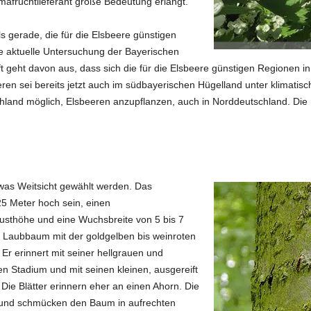
afruchtlieferant große Bedeutung erlangt.
 gerade, die für die Elsbeere günstigen
 aktuelle Untersuchung der Bayerischen
ft geht davon aus, dass sich die für die Elsbeere günstigen Regionen 
n sei bereits jetzt auch im südbayerischen Hügelland unter klimatis
schland möglich, Elsbeeren anzupflanzen, auch in Norddeutschland. Die 
etwas Weitsicht gewählt werden. Das
5 Meter hoch sein, einen
sthöhe und eine Wuchsbreite von 5 bis 7
 Laubbaum mit der goldgelben bis weinroten
Er erinnert mit seiner hellgrauen und
 Stadium und mit seinen kleinen, ausgereift
Die Blätter erinnern eher an einen Ahorn. Die
ß und schmücken den Baum in aufrechten