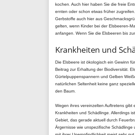
kochen. Auch hier haben Sie die freie Ent
ernten oder schon etwas früher zugreifen. 
Gerbstoffe auch hier aus Geschmacksgrü
gelten, wenn Kinder bei der Elsbeeren-Ma
anfangen. Wenn Sie die Elsbeeren bis zu
Krankheiten und Schä
Die Elsbeere ist ökologisch ein Gewinn f
Beitrag zur Erhaltung der Biodiversität. 
Gürtelpuppenspannern und Gelben Weißdor
natürlichen Seltenheit keine ganz speziel
den Baum.
Wegen ihres vereinzelten Auftretens gibt e
Krankheiten und Schädlinge. Allerdings is
Gebiet, das gerade aktuell durch Feuerbra
Ärgernisse wie unspezifische Schädlinge 
mit ihrer Unempfindlichkeit meist sehr g