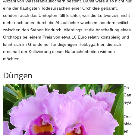
Anzahl von Wasserablauflöchern besteht. Damit wäre also nicht nur
eine der häufigsten Todesursachen einer Orchidee gebannt,
sondern auch das Umtopfen fällt leichter, weil die Luftwurzeln nicht
mehr nach unten durch die Ablauflöcher wachsen, sondern seitlich
zwischen den Stäben hindurch. Allerdings ist die Anschaffung eines
Orchitops bei einem Preis von etwa 10 Euro relativ kostspielig und
lohnt sich im Grunde nur für diejenigen Hobbygärtner, die sich
ernsthaft der Kultivierung dieser Naturschönheiten widmen
möchten.
Düngen
Da
Catt
leya
-
Orc
hide
en