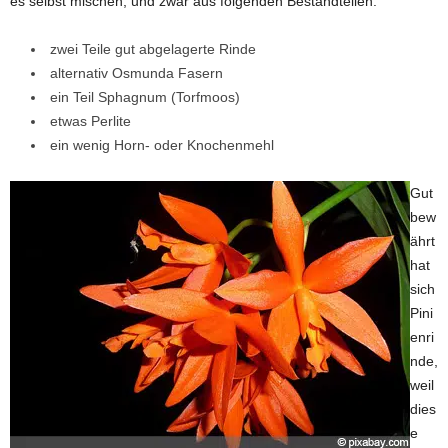
es selbst mischen, und zwar aus folgenden Bestandteilen:
zwei Teile gut abgelagerte Rinde
alternativ Osmunda Fasern
ein Teil Sphagnum (Torfmoos)
etwas Perlite
ein wenig Horn- oder Knochenmehl
Gut
bew
ährt
hat
sich
Pini
enri
nde,
weil
dies
e