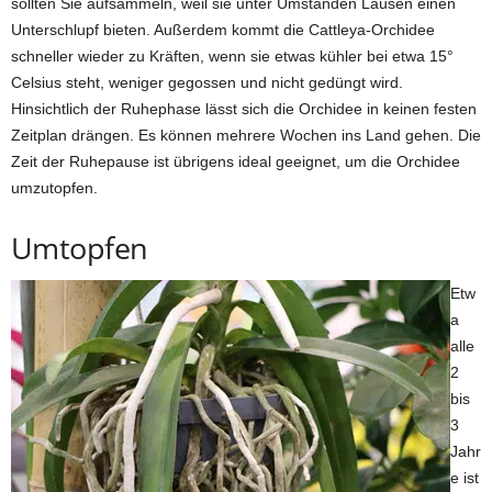
sollten Sie aufsammeln, weil sie unter Umständen Läusen einen
Unterschlupf bieten. Außerdem kommt die Cattleya-Orchidee
schneller wieder zu Kräften, wenn sie etwas kühler bei etwa 15°
Celsius steht, weniger gegossen und nicht gedüngt wird.
Hinsichtlich der Ruhephase lässt sich die Orchidee in keinen festen
Zeitplan drängen. Es können mehrere Wochen ins Land gehen. Die
Zeit der Ruhepause ist übrigens ideal geeignet, um die Orchidee
umzutopfen.
Umtopfen
Etw
a
alle
2
bis
3
Jahr
e ist