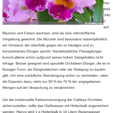
hau
ptsä
chlic
h
auf
Bäumen und Felsen wachsen, sind sie eine nährstoffarme
Umgebung gewohnt. Die Wurzeln sind besonders salzempfindlich,
ein Umstand, der ebenfalls gegen ein zu häufiges und zu
konzentriertes Düngen spricht. Handelsüblicher Flüssigdünger
kommt alleine schon aufgrund seines hohen Salzgehaltes nicht
infrage. Besser geeignet sind spezielle Orchideen-Dünger, die es in
flüssiger Form, als Düngestäbchen oder als Vitalspray zu kaufen
gibt. Um eine schädliche Überdüngung sicher zu vermeiden, raten
die Experten dazu, stets nur 50 % bis 70 % der angegebenen
Mengen auf der Verpackung zu verabreichen.
Um die existenzielle Kalziumversorgung der Cattleya-Orchidee
sicherzustellen, sollte das Gießwasser mit Hüttenkalk angereichert
werden. Hierzu wird 1 g Hüttenkalk in 10 Litern Regenwasser