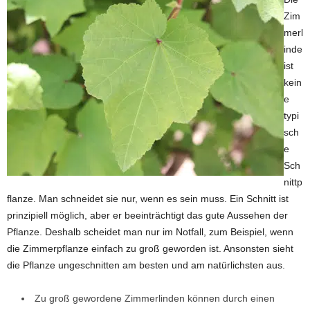
Zim
merl
inde
ist
kein
e
typi
sch
e
Sch
nittp
flanze. Man schneidet sie nur, wenn es sein muss. Ein Schnitt ist
prinzipiell möglich, aber er beeinträchtigt das gute Aussehen der
Pflanze. Deshalb scheidet man nur im Notfall, zum Beispiel, wenn
die Zimmerpflanze einfach zu groß geworden ist. Ansonsten sieht
die Pflanze ungeschnitten am besten und am natürlichsten aus.
Zu groß gewordene Zimmerlinden können durch einen