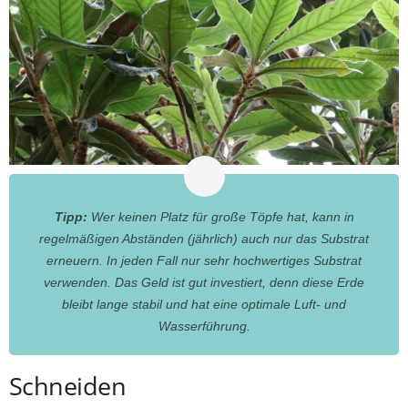
Tipp:
Wer keinen Platz für große Töpfe hat, kann in
regelmäßigen Abständen (jährlich) auch nur das Substrat
erneuern. In jeden Fall nur sehr hochwertiges Substrat
verwenden. Das Geld ist gut investiert, denn diese Erde
bleibt lange stabil und hat eine optimale Luft- und
Wasserführung.
Schneiden