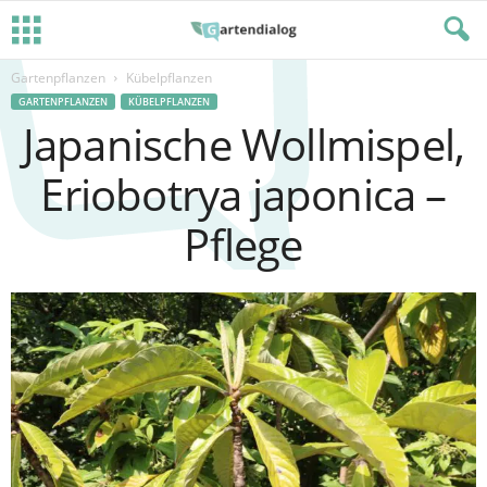
Gartenpflanzen
Kübelpflanzen
GARTENPFLANZEN
KÜBELPFLANZEN
Japanische Wollmispel,
Eriobotrya japonica –
Pflege