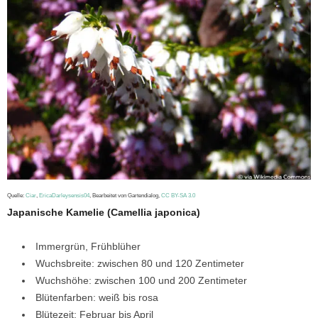
Quelle:
Ciar
,
EricaDarleysensis04
, Bearbeitet von Gartendialog,
CC BY-SA 3.0
Japanische Kamelie (Camellia japonica)
Immergrün, Frühblüher
Wuchsbreite: zwischen 80 und 120 Zentimeter
Wuchshöhe: zwischen 100 und 200 Zentimeter
Blütenfarben: weiß bis rosa
Blütezeit: Februar bis April