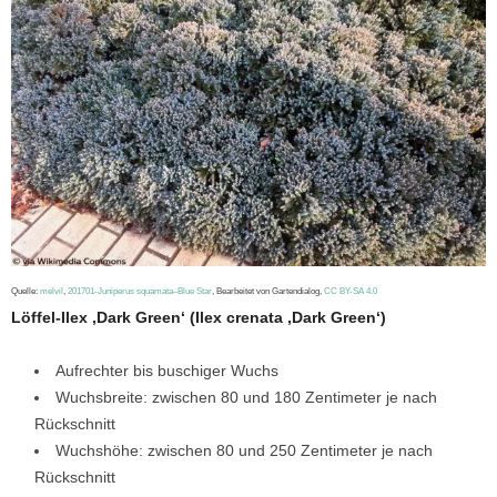
Quelle:
melvil
,
201701-Juniperus squamata–Blue Star
, Bearbeitet von Gartendialog,
CC BY-SA 4.0
Löffel-Ilex ‚Dark Green‘ (Ilex crenata ‚Dark Green‘)
Aufrechter bis buschiger Wuchs
Wuchsbreite: zwischen 80 und 180 Zentimeter je nach
Rückschnitt
Wuchshöhe: zwischen 80 und 250 Zentimeter je nach
Rückschnitt