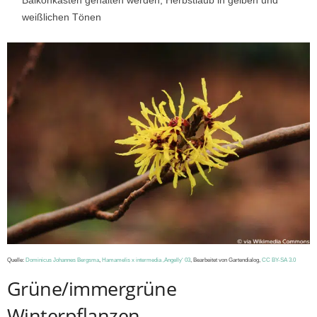
weißlichen Tönen
Quelle:
Dominicus Johannes Bergsma
,
Hamamelis x intermedia ‚Angelly‘ 03
, Bearbeitet von Gartendialog,
CC BY-SA 3.0
Grüne/immergrüne
Winterpflanzen