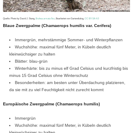
Quelle: Photo by David J. Stang,
Brahea armata 9zz
, Bearbeitet von Gartendialog,
CC BY-SA 4.0
Blaue Zwergpalme (Chamaerops humilis var. Cerifera)
Immergrün, mehrstämmige Sommer- und Winterpflanzen
Wuchshöhe: maximal fünf Meter, in Kübeln deutlich
kleinwüchsiger zu halten
Blätter: blau-grün
Winterhärte: bis zu minus elf Grad Celsius und kurzfristig bis
minus 15 Grad Celsius ohne Winterschutz
Besonderheiten: am besten unter Überdachung platzieren,
da sie mit zu viel Feuchtigkeit nicht zurecht kommt
Europäische Zwergpalme (Chamaerops humilis)
Immergrün
Wuchshöhe: maximal fünf Meter, in Kübeln deutlich
kleinwüchsiger zu halten