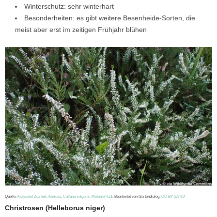
Winterschutz: sehr winterhart
Besonderheiten: es gibt weitere Besenheide-Sorten, die
meist aber erst im zeitigen Frühjahr blühen
Quelle:
Krzysztof Ziarnek, Kenraiz
,
Calluna vulgaris ‚Melanie‘ kz1
, Bearbeitet von Gartendialog,
CC BY-SA 4.0
Christrosen (Helleborus niger)