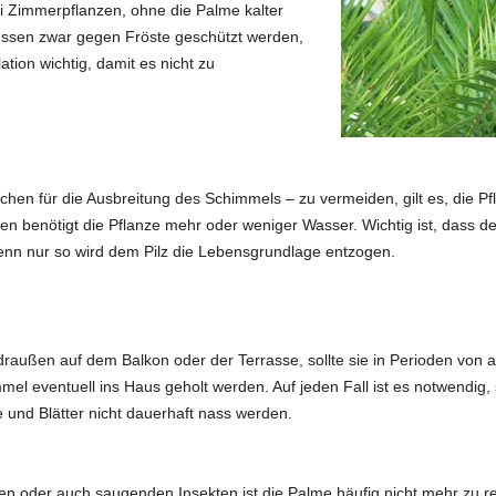
i Zimmerpflanzen, ohne die Palme kalter
üssen zwar gegen Fröste geschützt werden,
lation wichtig, damit es nicht zu
en für die Ausbreitung des Schimmels – zu vermeiden, gilt es, die Pfla
 benötigt die Pflanze mehr oder weniger Wasser. Wichtig ist, dass d
enn nur so wird dem Pilz die Lebensgrundlage entzogen.
außen auf dem Balkon oder der Terrasse, sollte sie in Perioden von
mel eventuell ins Haus geholt werden. Auf jeden Fall ist es notwendig
de und Blätter nicht dauerhaft nass werden.
en oder auch saugenden Insekten ist die Palme häufig nicht mehr zu rett