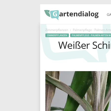
G
GA
Zimmerpflanzen
Palmenpflege - Palmen-Art
a
ZIMMERPFLANZEN
PALMENPFLEGE - PALMEN-ARTEN W
Weißer Schi
r
t
e