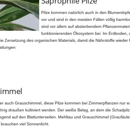
Saprophile Pilze
Pilze kommen natürlich auch in den Blumentöpf
vor und sind in den meisten Fällen völlig harml
sind vor allem auf absterbendem Pflanzenmateria
funktionierenden Ökosystem bei. Im Erdboden, 
ie Zersetzung des organischen Materials, damit die Nährstoffe wieder
attungen:
himmel
er auch Grauschimmel, diese Pilze kommen bei Zimmerpflanzen nur extr
ig draußen kultiviert werden. Der weiße Belag, an dem die Schadpilze 
egend auf den Blattunterseiten. Mehltau und Grauschimmel (Graufäule) 
brauchen viel Sonnenlicht.