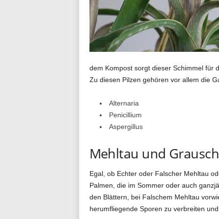
n
d
dem Kompost sorgt dieser Schimmel für d
Zu diesen Pilzen gehören vor allem die G
i
Alternaria
Penicillium
a
Aspergillus
Mehltau und Grausc
l
Egal, ob Echter oder Falscher Mehltau od
Palmen, die im Sommer oder auch ganzjähr
den Blättern, bei Falschem Mehltau vorwi
o
herumfliegende Sporen zu verbreiten und 