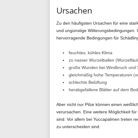
Ursachen
g
Zu den häufigsten Ursachen für eine star
und ungünstige Witterungsbedingungen. Is
.
hervorragende Bedingungen für Schädlin
feuchtes, kühles Klima
zu nasser Wurzelballen (Wurzelfäul
d
große Wunden bei Windbruch und S
gleichmäßig hohe Temperaturen (vor
schlechte Belüftung
e
herabgefallene Blätter auf dem Bo
Aber nicht nur Pilze können einen weißlic
verursachen. Eine weitere Möglichkeit für
sind. Vor allem bei Yuccapalmen treten re
zu unterscheiden sind.