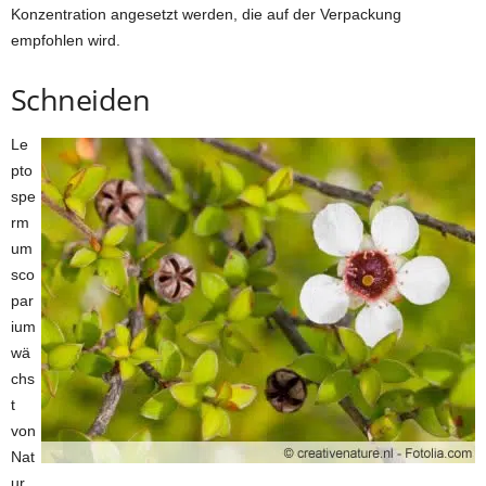
Konzentration angesetzt werden, die auf der Verpackung
empfohlen wird.
Schneiden
Le
pto
spe
rm
um
sco
par
ium
wä
chs
t
von
Nat
ur