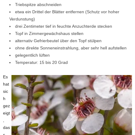
Triebspitze abschneiden
etwa ein Drittel der Blätter entfernen (Schutz vor hoher
Verdunstung)
drei Zentimeter tief in feuchte Anzuchterde stecken
Topf in Zimmergewächshaus stellen
alternativ Gefrierbeutel über den Topf stülpen
ohne direkte Sonneneinstrahlung, aber sehr hell aufstellen
gelegentlich lüften
Temperatur: 15 bis 20 Grad
Es
hat
sic
h
gez
eigt
,
das
s