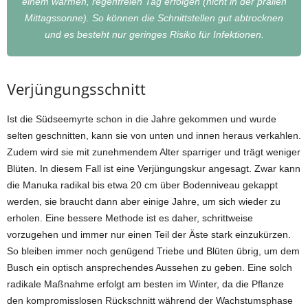
einem warmen, regenfreien Tag erfolgen (nicht in der prallen
Mittagssonne). So können die Schnittstellen gut abtrocknen
und es besteht nur geringes Risiko für Infektionen.
Verjüngungsschnitt
Ist die Südseemyrte schon in die Jahre gekommen und wurde
selten geschnitten, kann sie von unten und innen heraus verkahlen.
Zudem wird sie mit zunehmendem Alter sparriger und trägt weniger
Blüten. In diesem Fall ist eine Verjüngungskur angesagt. Zwar kann
die Manuka radikal bis etwa 20 cm über Bodenniveau gekappt
werden, sie braucht dann aber einige Jahre, um sich wieder zu
erholen. Eine bessere Methode ist es daher, schrittweise
vorzugehen und immer nur einen Teil der Äste stark einzukürzen.
So bleiben immer noch genügend Triebe und Blüten übrig, um dem
Busch ein optisch ansprechendes Aussehen zu geben. Eine solch
radikale Maßnahme erfolgt am besten im Winter, da die Pflanze
den kompromisslosen Rückschnitt während der Wachstumsphase