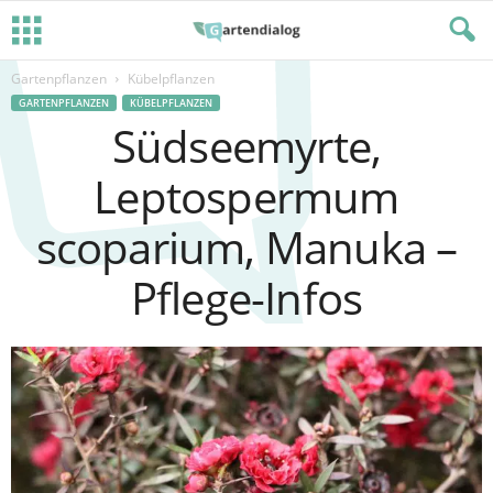
Gartenpflanzen
Kübelpflanzen
GARTENPFLANZEN
KÜBELPFLANZEN
Südseemyrte,
Leptospermum
scoparium, Manuka –
Pflege-Infos