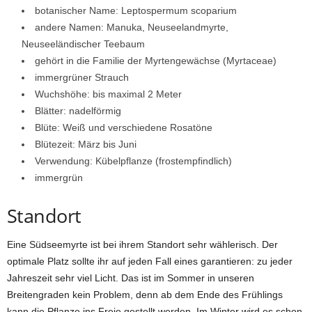
botanischer Name: Leptospermum scoparium
andere Namen: Manuka, Neuseelandmyrte,
Neuseeländischer Teebaum
gehört in die Familie der Myrtengewächse (Myrtaceae)
immergrüner Strauch
Wuchshöhe: bis maximal 2 Meter
Blätter: nadelförmig
Blüte: Weiß und verschiedene Rosatöne
Blütezeit: März bis Juni
Verwendung: Kübelpflanze (frostempfindlich)
immergrün
Standort
Eine Südseemyrte ist bei ihrem Standort sehr wählerisch. Der
optimale Platz sollte ihr auf jeden Fall eines garantieren: zu jeder
Jahreszeit sehr viel Licht. Das ist im Sommer in unseren
Breitengraden kein Problem, denn ab dem Ende des Frühlings
kann die Pflanze ins Freie gestellt werden. Im Winter wird es schon