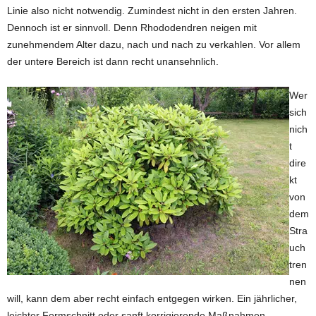
Linie also nicht notwendig. Zumindest nicht in den ersten Jahren.
Dennoch ist er sinnvoll. Denn Rhododendren neigen mit
zunehmendem Alter dazu, nach und nach zu verkahlen. Vor allem
der untere Bereich ist dann recht unansehnlich.
Wer
sich
nich
t
dire
kt
von
dem
Stra
uch
tren
nen
will, kann dem aber recht einfach entgegen wirken. Ein jährlicher,
leichter Formschnitt oder sanft korrigierende Maßnahmen