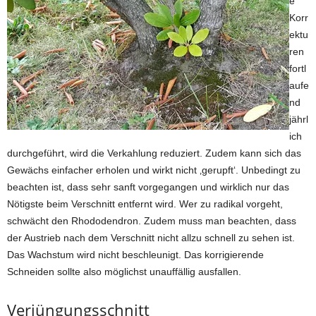
e
Korr
ektu
ren
fortl
aufe
nd
jährl
ich
durchgeführt, wird die Verkahlung reduziert. Zudem kann sich das
Gewächs einfacher erholen und wirkt nicht ‚gerupft‘. Unbedingt zu
beachten ist, dass sehr sanft vorgegangen und wirklich nur das
Nötigste beim Verschnitt entfernt wird. Wer zu radikal vorgeht,
schwächt den Rhododendron. Zudem muss man beachten, dass
der Austrieb nach dem Verschnitt nicht allzu schnell zu sehen ist.
Das Wachstum wird nicht beschleunigt. Das korrigierende
Schneiden sollte also möglichst unauffällig ausfallen.
Verjüngungsschnitt