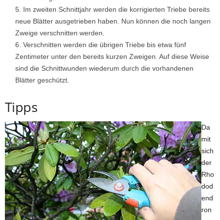
Im zweiten Schnittjahr werden die korrigierten Triebe bereits
neue Blätter ausgetrieben haben. Nun können die noch langen
Zweige verschnitten werden.
Verschnitten werden die übrigen Triebe bis etwa fünf
Zentimeter unter den bereits kurzen Zweigen. Auf diese Weise
sind die Schnittwunden wiederum durch die vorhandenen
Blätter geschützt.
Tipps
Da
mit
sich
der
Rho
dod
end
ron