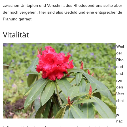
zwischen Umtopfen und Verschnitt des Rhododendrons sollte aber
dennoch vergehen. Hier sind also Geduld und eine entsprechende
Planung gefragt.
Vitalität
Weil
der
Rho
dod
end
ron
den
Vers
chni
tt –
je
nac