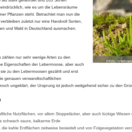
t eindrücklich, wie es um die Lebensräume
er Pflanzen steht. Betrachtet man nun die
erbleiben zuletzt nur eine Handvoll Sorten,
en und Wald in Deutschland ausmachen.
 zählen nur sehr wenige Arten zu den
ne Eigenschaften der Lebermoose, aber auch
sie zu den Lebermoosen gezählt und erst
. Die genauen verwandtschaftlichen
och ungeklärt, der Ursprung ist jedoch weitgehend sicher zu den Grü
)
ftliche Nutzflächen, vor allem Stoppeläcker, aber auch lückige Wiese
is schwach saure, kalkarme Erde
rt, die kahle Erdflächen zeitweise besiedelt und von Folgevegetation ver