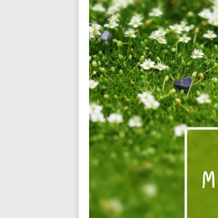
n
d
i
a
l
o