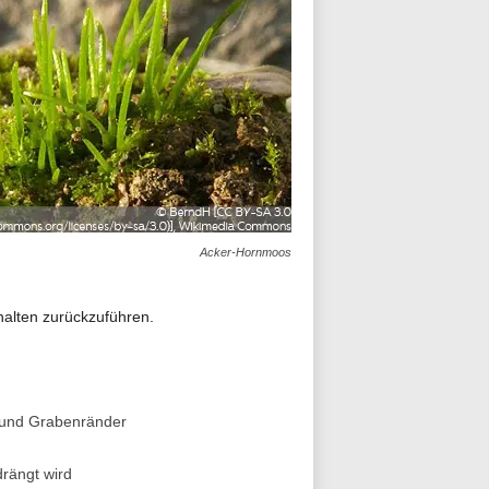
Acker-Hornmoos
nalten zurückzuführen.
n und Grabenränder
drängt wird