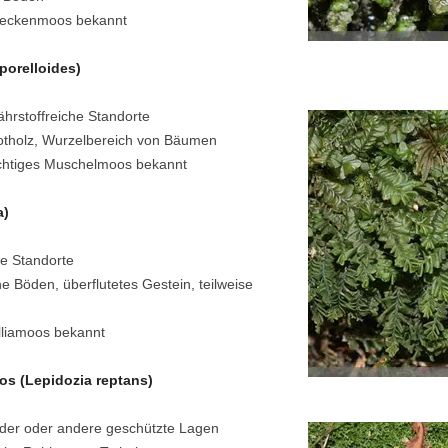
Beckenmoos bekannt
porelloides)
ährstoffreiche Standorte
otholz, Wurzelbereich von Bäumen
chtiges Muschelmoos bekannt
a)
e Standorte
 Böden, überflutetes Gestein, teilweise
lliamoos bekannt
s (Lepidozia reptans)
der oder andere geschützte Lagen