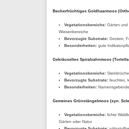
Becherfrüchtiges Goldhaarmoos (Ortho
Vegetationsbereiche:
Gärten und o
Wiesenbereiche
Bevorzugte
Substrate:
Gestein, F
Besonderheiten:
gute Indikatorpfla
Gekräuseltes Spiralzahnmoos (Tortella 
Vegetationsbereiche:
Steinbrüche,
Bevorzugte Substrate:
feuchtes, k
Besonderheiten:
Namensgebende Bl
Gemeines Grünstängelmoos (syn. Scl
Vegetationsbereiche:
lichte Waldb
Gärten oder Natur
Bevorzugte Substrate:
nährstoffr