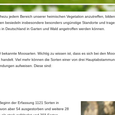
nahezu jedem Bereich unserer heimischen Vegetation anzutreffen, bilde
 besiedeln insbesondere besonders ungünstige Standorte und tragen 
en in Deutschland in Garten und Wald angetroffen werden können.
0 bekannte Moosarten. Wichtig zu wissen ist, dass es sich bei den Moo
andelt. Viel mehr können die Sorten einer von drei Hauptabstammung
indungen aufweisen. Diese sind:
Beginn der Erfassung 1121 Sorten in
davon aber 54 ausgestorben und weitere 28
 als stark gefährdet und 203 Sorten