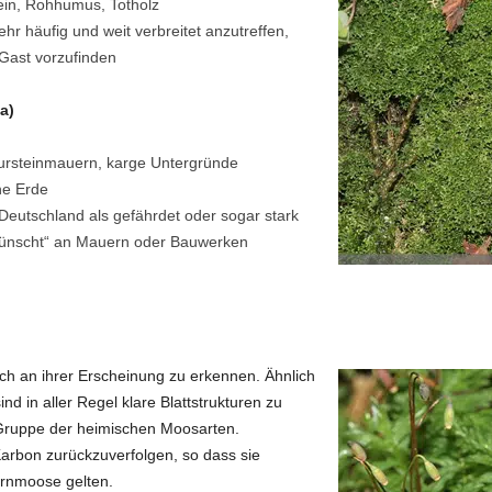
ein, Rohhumus, Totholz
hr häufig und weit verbreitet anzutreffen,
Gast vorzufinden
a)
ursteinmauern, karge Untergründe
e Erde
n Deutschland als gefährdet oder sogar stark
rwünscht“ an Mauern oder Bauwerken
ch an ihrer Erscheinung zu erkennen. Ähnlich
 in aller Regel klare Blattstrukturen zu
Gruppe der heimischen Moosarten.
 Karbon zurückzuverfolgen, so dass sie
Hornmoose gelten.