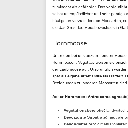
zumindest als gefährdet. Das verdeutlich
selbst unempfindlicher und sehr genügsam
häufigsten vorzufindenden Moosarten, so v
die das Gros des Moosbewuchses in Gart
Hornmoose
Unter den bei uns anzutreffenden Moosen
Hornmoosen. Vegetativ weisen sie einzel
der Laubmoose auf. Ursprünglich wurden 
spät als eigene Artenfamilie klassifiziert
Beziehungen zu anderen Moosarten sind n
Acker-Hornmoos (Anthoceros agrestis
Vegetationsbereiche:
landwirtscha
Bevorzugte Substrate:
neutrale b
Besonderheiten:
gilt als Pioniera