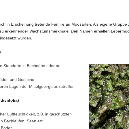
lich in Erscheinung tretende Familie an Moosarten. Als eigene Grupp
ht zu erkennender Wachstumsmerkmale. Den Namen erhielten Lebermoose 
eingesetzt wurden.
)
e Standorte in Bachnähe oder an
Böden und Gesteine
eren Lagen der Mittelgebirge anzutreffen
iviifolia)
er Luftfeuchtigkeit, z.B. in geschützten
n Bachläufen, Seen etc.
e Böden