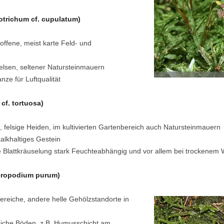
trichum cf. cupulatum)
ffene, meist karte Feld- und
elsen, seltener Natursteinmauern
nze für Luftqualität
cf. tortuosa)
 felsige Heiden, im kultivierten Gartenbereich auch Natursteinmauern
alkhaltiges Gestein
attkräuselung stark Feuchteabhängig und vor allem bei trockenem 
eropodium purum)
ereiche, andere helle Gehölzstandorte in
eiche Böden, z.B. Humusschicht am