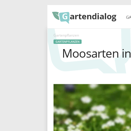
G
GA
Gartenpflanzen
a
GARTENPFLANZEN
Moosarten in
r
t
e