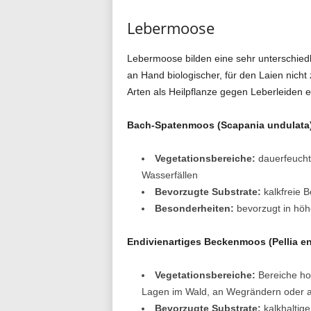
Lebermoose
Lebermoose bilden eine sehr unterschied
an Hand biologischer, für den Laien nic
Arten als Heilpflanze gegen Leberleiden 
Bach-Spatenmoos (Scapania undulata
Vegetationsbereiche:
dauerfeucht
Wasserfällen
Bevorzugte Substrate:
kalkfreie 
Besonderheiten:
bevorzugt in höh
Endivienartiges Beckenmoos (Pellia end
Vegetationsbereiche:
Bereiche hoh
Lagen im Wald, an Wegrändern oder a
Bevorzugte Substrate:
kalkhaltig