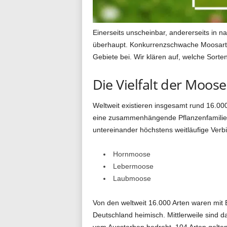
g
Einerseits unscheinbar, andererseits in 
überhaupt. Konkurrenzschwache Moosarten
Gebiete bei. Wir klären auf, welche Sort
.
Die Vielfalt der Moose
d
Weltweit existieren insgesamt rund 16.00
eine zusammenhängende Pflanzenfamilie h
untereinander höchstens weitläufige Verb
e
Hornmoose
Lebermoose
Laubmoose
Von den weltweit 16.000 Arten waren mit 
Deutschland heimisch. Mittlerweile sind 
vom Aussterben bedroht. 104 Arten gelten