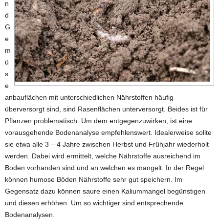
n
d
G
e
m
ü
s
e
anbauflächen mit unterschiedlichen Nährstoffen häufig
überversorgt sind, sind Rasenflächen unterversorgt. Beides ist für
Pflanzen problematisch. Um dem entgegenzuwirken, ist eine
vorausgehende Bodenanalyse empfehlenswert. Idealerweise sollte
sie etwa alle 3 – 4 Jahre zwischen Herbst und Frühjahr wiederholt
werden. Dabei wird ermittelt, welche Nährstoffe ausreichend im
Boden vorhanden sind und an welchen es mangelt. In der Regel
können humose Böden Nährstoffe sehr gut speichern. Im
Gegensatz dazu können saure einen Kaliummangel begünstigen
und diesen erhöhen. Um so wichtiger sind entsprechende
Bodenanalysen.