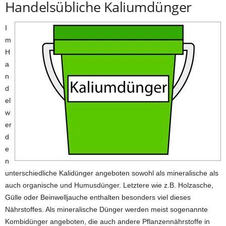
Handelsübliche Kaliumdünger
I
m
H
a
n
d
el
w
er
d
e
n
unterschiedliche Kalidünger angeboten sowohl als mineralische als
auch organische und Humusdünger. Letztere wie z.B. Holzasche,
Gülle oder Beinwelljauche enthalten besonders viel dieses
Nährstoffes. Als mineralische Dünger werden meist sogenannte
Kombidünger angeboten, die auch andere Pflanzennährstoffe in