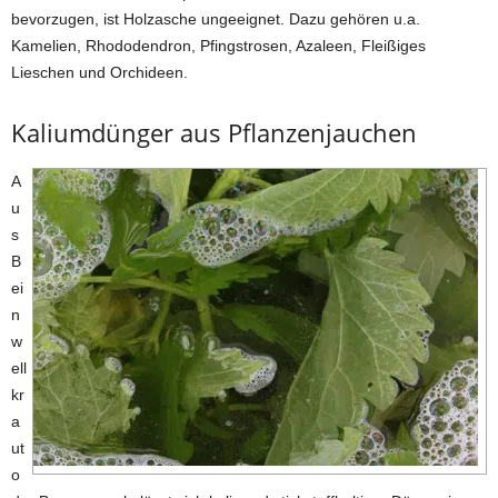
bevorzugen, ist Holzasche ungeeignet. Dazu gehören u.a.
Kamelien, Rhododendron, Pfingstrosen, Azaleen, Fleißiges
Lieschen und Orchideen.
Kaliumdünger aus Pflanzenjauchen
A
u
s
B
ei
n
w
ell
kr
a
ut
o