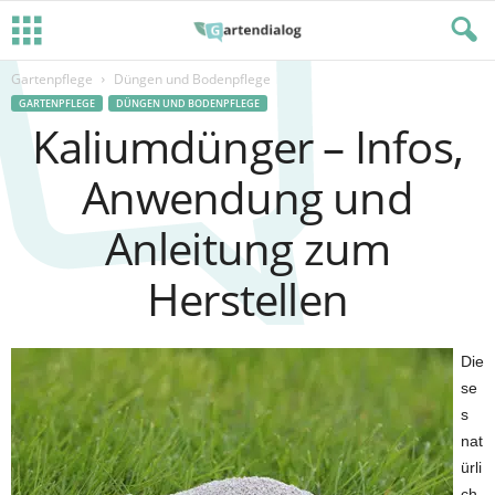
Gartenpflege
Düngen und Bodenpflege
GARTENPFLEGE
DÜNGEN UND BODENPFLEGE
Kaliumdünger – Infos,
Anwendung und
Anleitung zum
Herstellen
Die
se
s
nat
ürli
ch