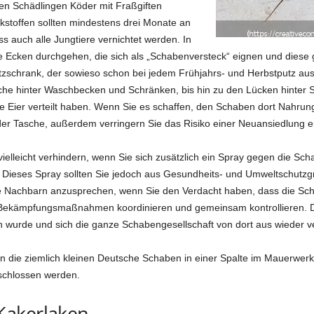
sen Schädlingen Köder mit Fraßgiften
stoffen sollten mindestens drei Monate an
ass auch alle Jungtiere vernichtet werden. In
ie Ecken durchgehen, die sich als „Schabenversteck“ eignen und diese 
e Putzschrank, der sowieso schon bei jedem Frühjahrs- und Herbstputz
reiche hinter Waschbecken und Schränken, bis hin zu den Lücken hinter
re Eier verteilt haben. Wenn Sie es schaffen, den Schaben dort Nahru
er Tasche, außerdem verringern Sie das Risiko einer Neuansiedlung er
elleicht verhindern, wenn Sie sich zusätzlich ein Spray gegen die Sc
ieses Spray sollten Sie jedoch aus Gesundheits- und Umweltschutzgrü
Ihre Nachbarn anzusprechen, wenn Sie den Verdacht haben, dass die S
Bekämpfungsmaßnahmen koordinieren und gemeinsam kontrollieren. Den
n wurde und sich die ganze Schabengesellschaft von dort aus wieder ve
die ziemlich kleinen Deutsche Schaben in einer Spalte im Mauerwerk
schlossen werden.
Kakerlaken