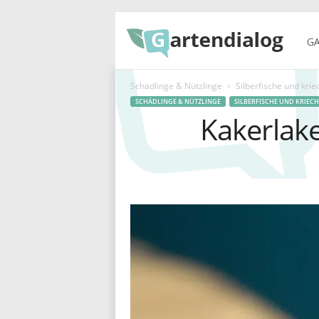
G
GA
Schädlinge & Nützlinge
Silberfische und kri
a
SCHÄDLINGE & NÜTZLINGE
SILBERFISCHE UND KRIEC
Kakerlak
r
t
e