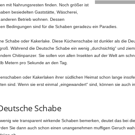
en mit Nahrungsresten finden. Noch größer ist
aben besiedelten Gaststätte, Wäscherei,
 anderen Betrieb wohnen. Dessen
hen Bedingungen sind für die Schaben geradezu ein Paradies.
ine Schabe oder Kakerlake. Diese Küchenschabe ist dunkler als die Deu
 groß. Während die Deutsche Schabe ein wenig „durchsichtig“ und ziemli
ndem Chitinpanzer. Sie sollen von allen Insekten auf der Welt am schne
lb Metern pro Sekunde an den Tag.
enschaben oder Kakerlaken ihrer südlichen Heimat schon lange insofer
rten sind. Wenn sie erst einmal „eingewandert“ sind, können sie auch 
Deutsche Schabe
wenig wie transparent wirkende Schaben bemerken, deutet das bei dies
t werden Sie dann auch schon einen unangenehmen muffigen Geruch wa
drüse ab.