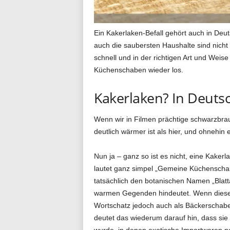
g
Ein Kakerlaken-Befall gehört auch in Deu
auch die saubersten Haushalte sind nicht
schnell und in der richtigen Art und We
.
Küchenschaben wieder los.
Kakerlaken? In Deuts
d
Wenn wir in Filmen prächtige schwarzbra
deutlich wärmer ist als hier, und ohnehin
e
Nun ja – ganz so ist es nicht, eine Kake
lautet ganz simpel „Gemeine Küchenscha
tatsächlich den botanischen Namen „Blatta
warmen Gegenden hindeutet. Wenn diese e
Wortschatz jedoch auch als Bäckerschabe 
deutet das wiederum darauf hin, dass sie
wurde, in denen exotische Importwaren no