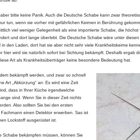
n, aber bitte keine Panik. Auch die Deutsche Schabe kann zwar theoreti
h nur tun, wenn sie vorher mit gefährlichen Keimen in Berührung gekom
tlich viel weniger Gelegenheit als eine importierte Schabe, die höchst
andert und dort lange überlebt. Die Deutsche Schabe wäre unter diese
in den Laden, dort hat sie aber nicht sehr viele Krankheitskeime ken
r hier wird sie natürlich sofort bei Sichtung bekämpft. Deshalb ergab d
diese Art als Krankheitsüberträger keine besondere Bedeutung hat.
tzdem bekämpft werden, und zwar so schnell
ne Art „Abkürzung“ an: Es wird eine Zeit
sind, dass in Ihrer Küche irgendwelche
nge sind. Wenn Sie in dieser Zeit nichts
den. Also sollten Sie bei den ersten
 Fachmann einen Detektor erwerben. Sas ist
hen Lockstoff ausgerüstet ist.
he Schabe bekämpfen müssen, können Sie