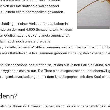
r sich der internationale Warenhandel
ake zu einem echte Kosmopoliten geworden.
schädling mit einer Vorliebe für das Leben in
nderen der rund 4.600 Schabenarten. Mit dem
en Großschabe, die „Periplaneta americana“,
 dann auch noch unsere ureigene
 „Blattella germanica“. Alle zusammen werden unter dem Begriff Kü
 alles Kakerlaken. Alle zusammen gehören zu häufigsten Schaben, die 
ne Küchenschabe anzutreffen ist, ist das auf keinen Fall ein Grund, si
r Hygiene nichts zu tun. Die Tiere sind ausgesprochen überlebenswilli
rungsmittelverpackungen, mit dem Urlaubsgepäck, mit dem Kauf eines
 denn?
lso bei Ihnen ihr Unwesen treiben, wenn Sie ein schabenähnliches Tierch