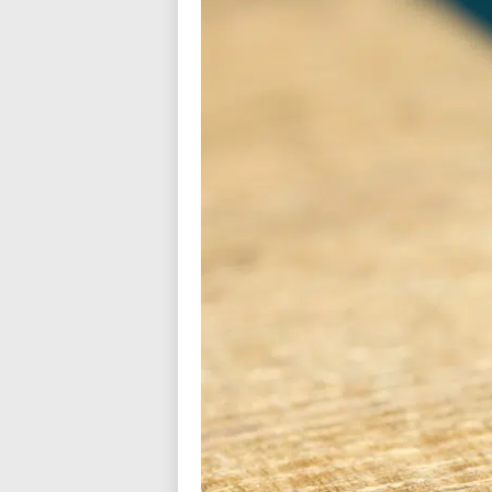
n
d
i
a
l
o