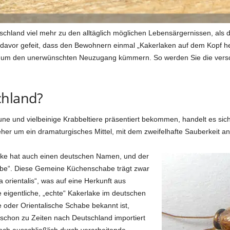
tschland viel mehr zu den alltäglich möglichen Lebensärgernissen, al
 davor gefeit, dass den Bewohnern einmal „Kakerlaken auf dem Kopf her
ise um den unerwünschten Neuzugang kümmern. So werden Sie die vers
chland?
une und vielbeinige Krabbeltiere präsentiert bekommen, handelt es si
 eher um ein dramaturgisches Mittel, mit dem zweifelhafte Sauberkeit a
rlake hat auch einen deutschen Namen, und der
be“. Diese Gemeine Küchenschabe trägt zwar
 orientalis“, was auf eine Herkunft aus
igentliche, „echte“ Kakerlake im deutschen
oder Orientalische Schabe bekannt ist,
 schon zu Zeiten nach Deutschland importiert
ch ausschließlich durch verarbeitende