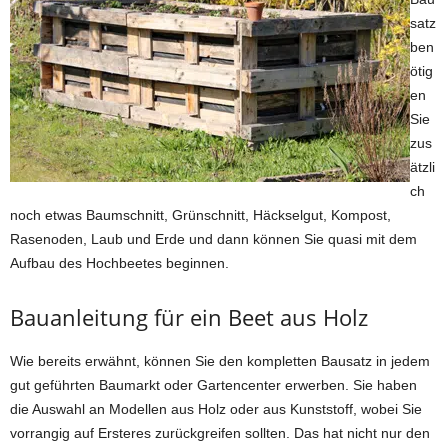
satz
ben
ötig
en
Sie
zus
ätzli
ch
noch etwas Baumschnitt, Grünschnitt, Häckselgut, Kompost,
Rasenoden, Laub und Erde und dann können Sie quasi mit dem
Aufbau des Hochbeetes beginnen.
Bauanleitung für ein Beet aus Holz
Wie bereits erwähnt, können Sie den kompletten Bausatz in jedem
gut geführten Baumarkt oder Gartencenter erwerben. Sie haben
die Auswahl an Modellen aus Holz oder aus Kunststoff, wobei Sie
vorrangig auf Ersteres zurückgreifen sollten. Das hat nicht nur den