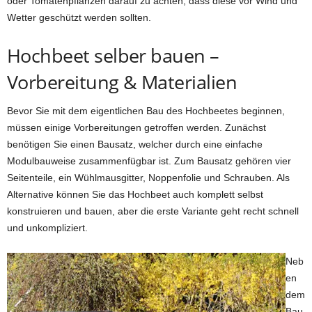
oder Tomatenpflanzen darauf zu achten, dass diese vor Wind und
Wetter geschützt werden sollten.
Hochbeet selber bauen –
Vorbereitung & Materialien
Bevor Sie mit dem eigentlichen Bau des Hochbeetes beginnen,
müssen einige Vorbereitungen getroffen werden. Zunächst
benötigen Sie einen Bausatz, welcher durch eine einfache
Modulbauweise zusammenfügbar ist. Zum Bausatz gehören vier
Seitenteile, ein Wühlmausgitter, Noppenfolie und Schrauben. Als
Alternative können Sie das Hochbeet auch komplett selbst
konstruieren und bauen, aber die erste Variante geht recht schnell
und unkompliziert.
Neb
en
dem
Bau